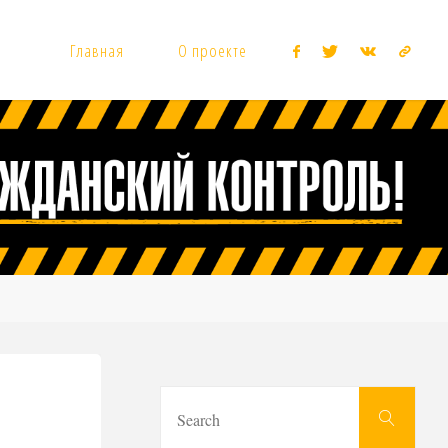
Главная
О проекте
Sear
Search
for: