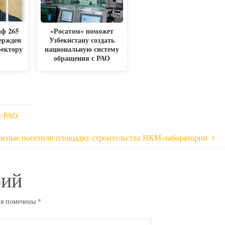
аф 265
«Росатом» поможет
ержден
Узбекистану создать
ректору
национальную систему
обращения с РАО
с РАО
ченые посетили площадку строительства НКМ-лаборатории
рий
ля помечены
*