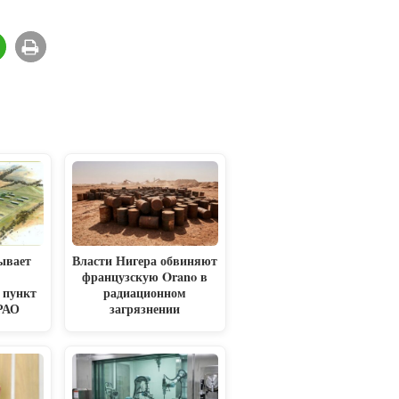
ывает
Власти Нигера обвиняют
французскую Orano в
 пункт
радиационном
 РАО
загрязнении