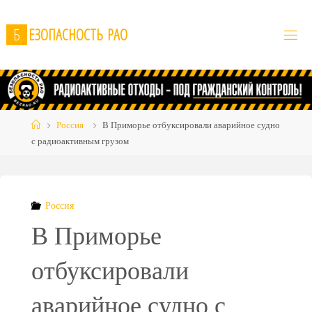
Skip
to
Б
Е
З
О
П
А
С
Н
О
С
Т
Ь
Р
А
О
content
Home
Россия
В Приморье отбуксировали аварийное судно
с радиоактивным грузом
Россия
В Приморье
отбуксировали
аварийное судно с