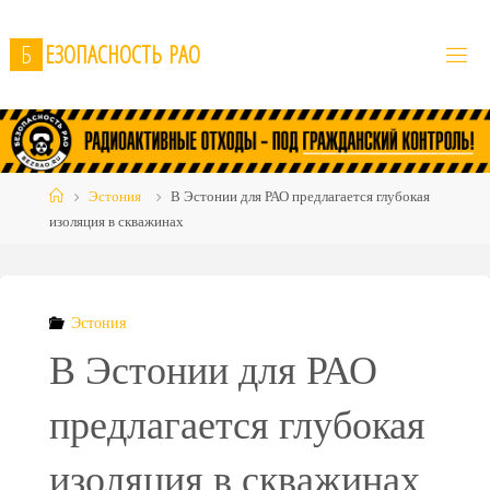
Skip
to
Б
Е
З
О
П
А
С
Н
О
С
Т
Ь
Р
А
О
content
Home
Эстония
В Эстонии для РАО предлагается глубокая
изоляция в скважинах
Эстония
В Эстонии для РАО
предлагается глубокая
изоляция в скважинах