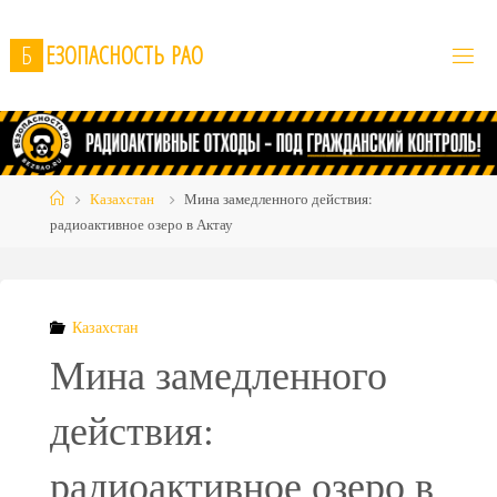
Skip
to
Б
Е
З
О
П
А
С
Н
О
С
Т
Ь
Р
А
О
content
Home
Казахстан
Мина замедленного действия:
радиоактивное озеро в Актау
Казахстан
Мина замедленного
действия:
радиоактивное озеро в