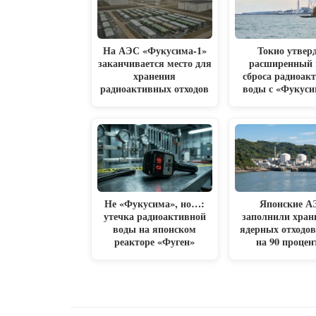
На АЭС «Фукусима-1»
Токио утвер
заканчивается место для
расширенный 
хранения
сброса радиоак
радиоактивных отходов
воды с «Фукус
Не «Фукусима», но…:
Японские А
утечка радиоактивной
заполнили хра
воды на японском
ядерных отходов
реакторе «Фуген»
на 90 процен