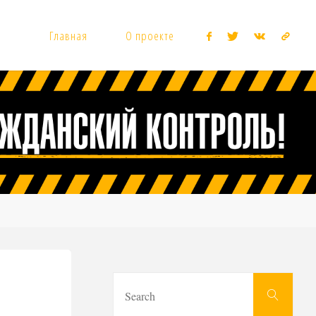
Главная
О проекте
Sear
Search
for: