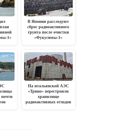
дил
В Японии расследуют
план
сброс радиоактивного
тивной
грунта после очистки
имы-1»
«Фукусимы-1»
ЭС
На итальянской АЭС
нилища
«Трино» перестроили
 почти
хранилище
тов
радиоактивных отходов