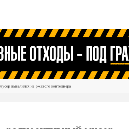
усор вывалился из ржавого контейнера