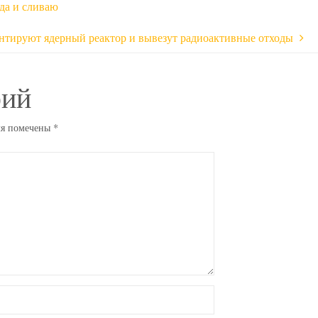
да и сливаю
нтируют ядерный реактор и вывезут радиоактивные отходы
рий
ля помечены
*