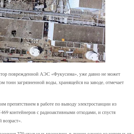
ератор поврежденной АЭС «Фукусима», уже давно не может
ом тонн загрязненной воды, хранящейся на заводе, отмечает
ним препятствием в работе по выводу электростанции из
5 469 контейнеров с радиоактивными отходами, и спустя
 возраст».
ранения 270 стальных хранилищ, в днище одного из которых от