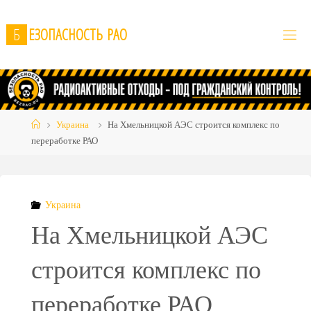
Skip
to
Б
Е
З
О
П
А
С
Н
О
С
Т
Ь
Р
А
О
content
Home
Украина
На Хмельницкой АЭС строится комплекс по
переработке РАО
Украина
На Хмельницкой АЭС
строится комплекс по
переработке РАО