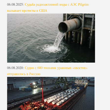
06.08.2025
:
Судьба радиоактивной воды с АЭС Pilgrim
вызывает протесты в США
06.08.2020
:
Судно с 600 тоннами урановых «хвостов»
отправилось в Россию