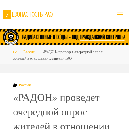
Skip
to
Б
Е
З
О
П
А
С
Н
О
С
Т
Ь
Р
А
О
content
Home
Россия
«РАДОН» проведет очередной опрос
жителей в отношении хранения РАО
Россия
«РАДОН» проведет
очередной опрос
жителей в отношении