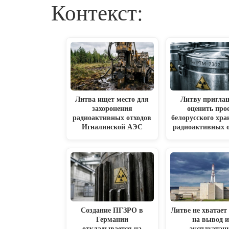
Контекст:
Литва ищет место для
Литву пригла
захоронения
оценить про
радиоактивных отходов
белорусского хр
Игналинской АЭС
радиоактивных 
Создание ПГЗРО в
Литве не хватает
Германии
на вывод и
откладывается на
эксплуатац