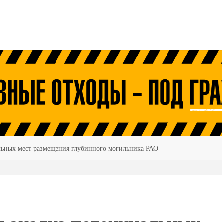
льных мест размещения глубинного могильника РАО