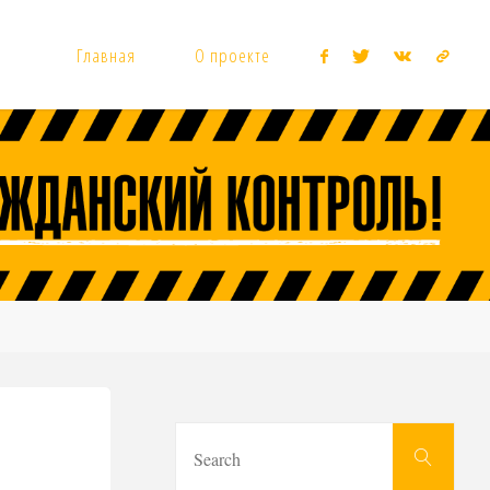
Главная
О проекте
Sear
Search
for: