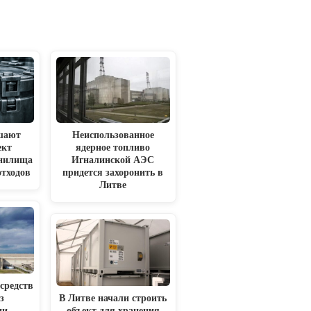
шают
Неиспользованное
ект
ядерное топливо
анилища
Игналинской АЭС
отходов
придется захоронить в
Литве
 средств
з
В Литве начали строить
ии
объект для хранения