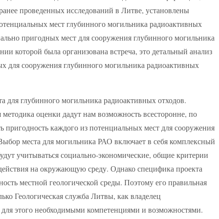
ранее проведенных исследований в Литве, установлены
потенциальных мест глубинного могильника радиоактивных
иально пригодных мест для сооружения глубинного могильника
нии которой была организована встреча, это детальный анализ
ых для сооружения глубинного могильника радиоактивных
та для глубинного могильника радиоактивных отходов.
 методика оценки дадут нам возможность всесторонне, по
ь пригодность каждого из потенциальных мест для сооружения
Выбор места для могильника РАО включает в себя комплексный
 будут учитываться социально-экономические, общие критерии
здействия на окружающую среду. Однако специфика проекта
дность местной геологической среды. Поэтому его правильная
лько Геологическая служба Литвы, как владелец
т для этого необходимыми компетенциями и возможностями.