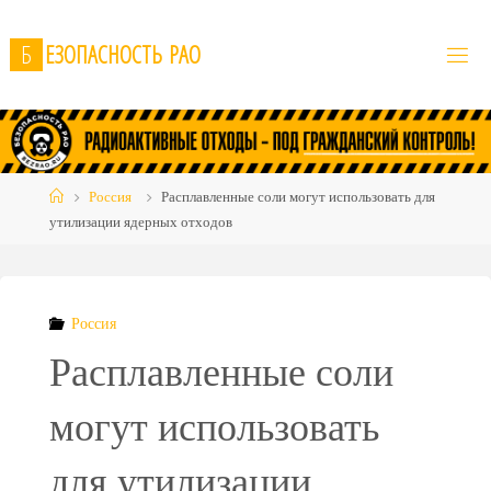
Skip
to
Б
Е
З
О
П
А
С
Н
О
С
Т
Ь
Р
А
О
content
Home
Россия
Расплавленные соли могут использовать для
утилизации ядерных отходов
Россия
Расплавленные соли
могут использовать
для утилизации