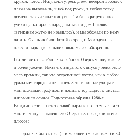
кругом, лето… Искупался утром, днем, вечером вообще с
пляжа не вылезаешь, и всё под рукой, в любую точку
доедешь за считаные минуты. Там было разрушенное
училище, которое в народе называли дом Павлова
(ветеранам жутко не нравилось), и мы обожали по нему
лазить. Очень любили Козий остров, и Молодежный
пляж, и парк, где раньше стояло колесо обозрения.
В отличие от челябинских районов Озерск чище, зеленее
и более ухожен. Из-за его закрытого статуса у меня было
мало времени, так что откровенной жести, как в любом
уральском городе, я не нашел. Зато тенистые улицы с
минимальным трафиком и домики, торчащие из листвы,
напомнили сонное Подмосковье образца 1980-х.
Владимир соглашается с такой параллелью, отмечая, что
многие минусы нынешнего Озерска есть следствия его
плюсов:
— Город как бы застрял (и в хорошем смысле тоже) в 80-