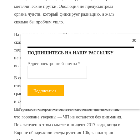
металлические прутки. Эволюция не предусмотрела
органа чувств, который фиксирует радиацию, а жаль:
сколько бы проблем ушло.
На выходе с территории «Маяка» один из сотрудников
сказал мне: мол, ты погляди, как умно построен Озерск,
точно по розе ветров. И если что рванет, весь город сразу
ПОДПИШИТЕСЬ НА НАШУ РАССЫЛКУ
не накроет. Есть тут такой особый оптимизм, близкий к
*
Адрес электронной почты
военному фатализму.
В самом Озерске на вопросы о радиации в один голос
отвечают: ее тут меньше, чем в Челябинске с его
гранитом. Это правда, гранит содержит природный уран
и слегка фонит, как и множество строительных
материалов. Озерск же оплетен системой датчиков, так
что горожане уверены — ЧП не останется без внимания.
Показателен в этом смысле инцидент 2017 года, когда в
Европе обнаружили следы рутения-106, заподозрив