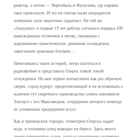
реактор, а потом — Чернобыль и Фукусима, где взрывы
таки произошли. И это не считая тысяч инцидентов
поменьше (или тщательно скрытых). На той же
«Аннушке» в первые 15 лет работы случалось порядка 100
вынужденных остановок в месяц, связанных с
нарушением герметичности, режимом охлаждения,
зависанием урановых блочков…
Начитавшись таких историй, легко скатиться в
радиофобию и представить Озерск этакой зоной
отчуждения. Но мое первое впечатление как раз обратное:
скорее, город-курорт, предпочитающий и не вспоминать о
наличии тут секретного производства (очень напомнило
Златоуст с его Машзаводом, сотрудники которого никогда
не упоминали предприятие всуе).
Как в приморских городах, геометрию Озерска задает
вода, и половина улиц выводит на берега. Здесь много
домов пятидесятых годов, часто в приличном состоянии.