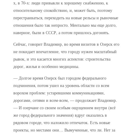
х, в 70-х: люди привыкли к хорошему снабжению, к
относительному спокойствию, и, может быть, поэтому
перестраиваться, переходить на новые рельсы и рыночные
отношения было так непросто. Ментально мы еще долго,
наверное, были в СССР, а потом пришлось догонять.
Сейчас, говорит Владимир, во время визитов в Озерск его
не покидает впечатление, что городу нужен масштабный
рывок, и это касается многих аспектов: строительства
дорог, жилья и особенно медицины.
— Долгое время Озерск был городом федерального
подчинения, потом ушел на уровень области со всем
ворохом проблем: устаревшими коммуникациями,
дорогами, сетями и всем-всем, — продолжает Владимир.
— И озерчане со своим особым ощущением внутри (всё
же город федерального значения) вдруг оказались в
рядовом городе, что наложило отпечаток. Есть новые
проекты, но местами они… Вымученные, что ли. Нет за