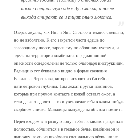
носят специальную одежду и маски, а после
выхода стирают ее и тщательно моются.
Озерск двулик, как Инь и Янь. Светлое и темное смешано,
но не взболтано. К его закрытой части едешь по
загородному шоссе, заросшему по обочинам кустами, и
здесь, на территории комбината, о радиационной
опасности осведомлены не только благодаря инструкциям.
Радиацию тут буквально видно в форме свечения
Вавилова–Черенкова, которое исходит из бассейна
пятиметровой глубины. Там лежат прутки изотопов,
которые при прямом контакте с кожей оставят ожог, а
если держать долго — то и увековечат тебя в каком-нибудь
скорбном списке. Маяковцы вынуждены об этом помнить.
Перед входом в «грязную зону» тебя заставляют раздеться
полностью, облачиться в нательное белье, комбинезон и
шапочку, взять из шкафчика специальную обувь, но не