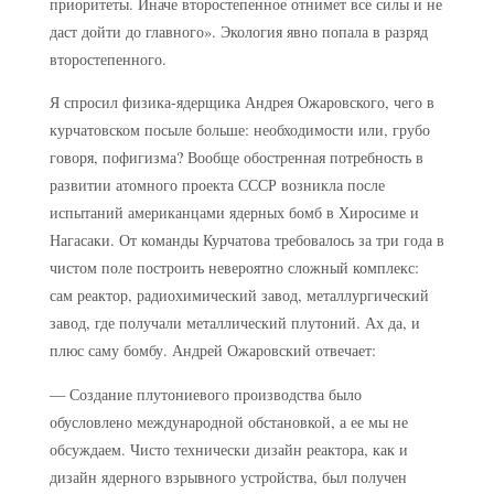
приоритеты. Иначе второстепенное отнимет все силы и не
даст дойти до главного». Экология явно попала в разряд
второстепенного.
Я спросил физика-ядерщика Андрея Ожаровского, чего в
курчатовском посыле больше: необходимости или, грубо
говоря, пофигизма? Вообще обостренная потребность в
развитии атомного проекта СССР возникла после
испытаний американцами ядерных бомб в Хиросиме и
Нагасаки. От команды Курчатова требовалось за три года в
чистом поле построить невероятно сложный комплекс:
сам реактор, радиохимический завод, металлургический
завод, где получали металлический плутоний. Ах да, и
плюс саму бомбу. Андрей Ожаровский отвечает:
— Создание плутониевого производства было
обусловлено международной обстановкой, а ее мы не
обсуждаем. Чисто технически дизайн реактора, как и
дизайн ядерного взрывного устройства, был получен