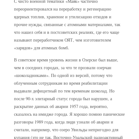
С чисто военной тематики «Маяк» частично
переориентировался на переработку и регенерацию
ядерных топлив, хранение и утилизацию отходов и
прочие нужды, связанные с атомными материалами, так
что нашел себя и в постсоветских реалиях, где его чаще
называют переработчиком ОЯТ, чем изготовителем
«зарядов» для атомных бомб.
В советское время уровень жизни в Озерске был выше,
чем в соседних городах, за что те прозвали озерчан
«шоколадниками». По одной из версий, потому что
облученным сотрудникам во время реабилитации
выдавали дефицитный по тем временам шоколад. Но
после 90-х элитарный статус города был нарушен, а
раскрытие данных об аварии 1957 года, вероятно,
сказалось на имидже города. Я хорошо помню панические
разговоры 1989 года, когда люди узнали об аварии и
считали, например, что озеро Увильды непригодно для
купания (это не так, Восточно-Уральский радиоактивный