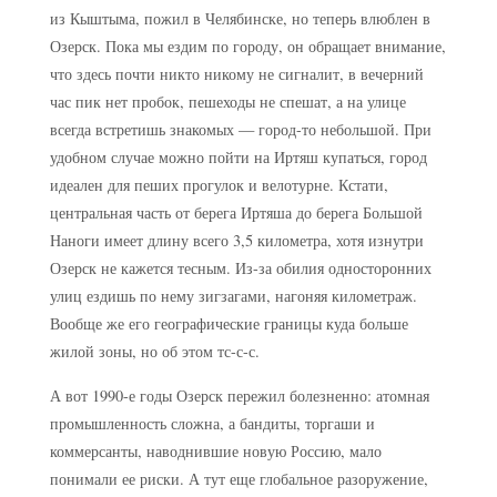
из Кыштыма, пожил в Челябинске, но теперь влюблен в
Озерск. Пока мы ездим по городу, он обращает внимание,
что здесь почти никто никому не сигналит, в вечерний
час пик нет пробок, пешеходы не спешат, а на улице
всегда встретишь знакомых — город-то небольшой. При
удобном случае можно пойти на Иртяш купаться, город
идеален для пеших прогулок и велотурне. Кстати,
центральная часть от берега Иртяша до берега Большой
Наноги имеет длину всего 3,5 километра, хотя изнутри
Озерск не кажется тесным. Из-за обилия односторонних
улиц ездишь по нему зигзагами, нагоняя километраж.
Вообще же его географические границы куда больше
жилой зоны, но об этом тс-с-с.
А вот 1990-е годы Озерск пережил болезненно: атомная
промышленность сложна, а бандиты, торгаши и
коммерсанты, наводнившие новую Россию, мало
понимали ее риски. А тут еще глобальное разоружение,