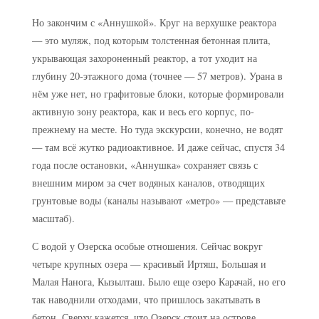
Но закончим с «Аннушкой». Круг на верхушке реактора
— это муляж, под которым толстенная бетонная плита,
укрывающая захороненный реактор, а тот уходит на
глубину 20-этажного дома (точнее — 57 метров). Урана в
нём уже нет, но графитовые блоки, которые формировали
активную зону реактора, как и весь его корпус, по-
прежнему на месте. Но туда экскурсии, конечно, не водят
— там всё жутко радиоактивное. И даже сейчас, спустя 34
года после остановки, «Аннушка» сохраняет связь с
внешним миром за счет водяных каналов, отводящих
грунтовые воды (каналы называют «метро» — представьте
масштаб).
С водой у Озерска особые отношения. Сейчас вокруг
четыре крупных озера — красивый Иртяш, Большая и
Малая Нанога, Кызылташ. Было еще озеро Карачай, но его
так наводнили отходами, что пришлось закатывать в
бетон. Сверху кажется, что Озерск стоит на острове.