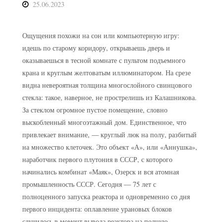
25.06.2023
Ощущения похожи на сон или компьютерную игру:
идешь по старому коридору, открываешь дверь и
оказываешься в тесной комнате с пультом подъемного
крана и круглым желтоватым иллюминатором. На срезе
видна невероятная толщина многослойного свинцового
стекла: такое, наверное, не прострелишь из Калашникова.
За стеклом огромное пустое помещение, словно
выскобленный многоэтажный дом. Единственное, что
привлекает внимание, — круглый люк на полу, разбитый
на множество клеточек. Это объект «А», или «Аннушка»,
наработчик первого плутония в СССР, с которого
начинались комбинат «Маяк», Озерск и вся атомная
промышленность СССР. Сегодня — 75 лет с
полноценного запуска реактора и одновременно со дня
первого инцидента: оплавление урановых блоков
случилось в момент вывода реактора на полную