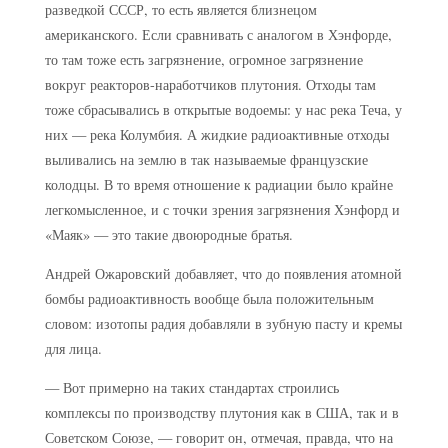
разведкой СССР, то есть является близнецом
американского. Если сравнивать с аналогом в Хэнфорде,
то там тоже есть загрязнение, огромное загрязнение
вокруг реакторов-наработчиков плутония. Отходы там
тоже сбрасывались в открытые водоемы: у нас река Теча, у
них — река Колумбия. А жидкие радиоактивные отходы
выливались на землю в так называемые французские
колодцы. В то время отношение к радиации было крайне
легкомысленное, и с точки зрения загрязнения Хэнфорд и
«Маяк» — это такие двоюродные братья.
Андрей Ожаровский добавляет, что до появления атомной
бомбы радиоактивность вообще была положительным
словом: изотопы радия добавляли в зубную пасту и кремы
для лица.
— Вот примерно на таких стандартах строились
комплексы по производству плутония как в США, так и в
Советском Союзе, — говорит он, отмечая, правда, что на