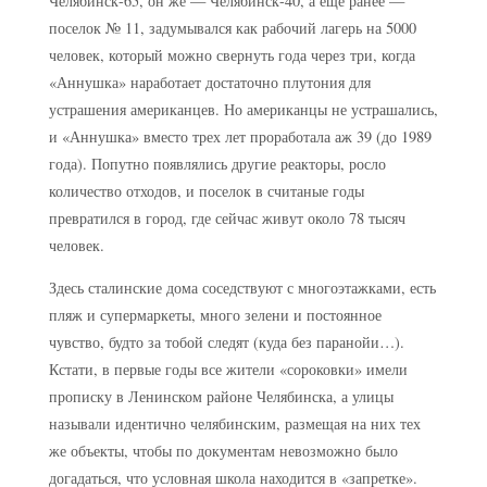
Челябинск-65, он же — Челябинск-40, а еще ранее —
поселок № 11, задумывался как рабочий лагерь на 5000
человек, который можно свернуть года через три, когда
«Аннушка» наработает достаточно плутония для
устрашения американцев. Но американцы не устрашались,
и «Аннушка» вместо трех лет проработала аж 39 (до 1989
года). Попутно появлялись другие реакторы, росло
количество отходов, и поселок в считаные годы
превратился в город, где сейчас живут около 78 тысяч
человек.
Здесь сталинские дома соседствуют с многоэтажками, есть
пляж и супермаркеты, много зелени и постоянное
чувство, будто за тобой следят (куда без паранойи…).
Кстати, в первые годы все жители «сороковки» имели
прописку в Ленинском районе Челябинска, а улицы
называли идентично челябинским, размещая на них тех
же объекты, чтобы по документам невозможно было
догадаться, что условная школа находится в «запретке».