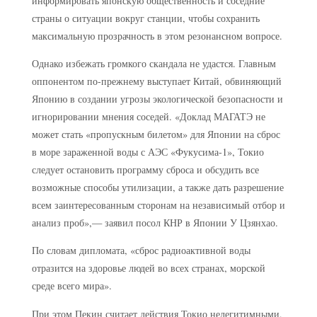
информировать японскую общественность и соседние
страны о ситуации вокруг станции, чтобы сохранить
максимальную прозрачность в этом резонансном вопросе.
Однако избежать громкого скандала не удастся. Главным
оппонентом по-прежнему выступает Китай, обвиняющий
Японию в создании угрозы экологической безопасности и
игнорировании мнения соседей. «Доклад МАГАТЭ не
может стать «пропускным билетом» для Японии на сброс
в море зараженной воды с АЭС «Фукусима-1», Токио
следует остановить программу сброса и обсудить все
возможные способы утилизации, а также дать разрешение
всем заинтересованным сторонам на независимый отбор и
анализ проб»,— заявил посол КНР в Японии У Цзянхао.
По словам дипломата, «сброс радиоактивной воды
отразится на здоровье людей во всех странах, морской
среде всего мира».
При этом Пекин считает действия Токио нелегитимными,