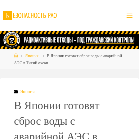
Skip
to
Б
Е
З
О
П
А
С
Н
О
С
Т
Ь
Р
А
О
content
Home
Япония
В Японии готовят сброс воды с аварийной
АЭС в Тихий океан
Япония
В Японии готовят
сброс воды с
аварийной АЭС в