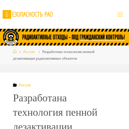
Skip
to
Б
Е
З
О
П
А
С
Н
О
С
Т
Ь
Р
А
О
content
Home
Россия
Разработана технология пенной
дезактивации радиоактивных объектов
Россия
Разработана
технология пенной
дезактивации