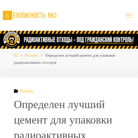
Skip
to
Б
Е
З
О
П
А
С
Н
О
С
Т
Ь
Р
А
О
content
Home
Россия
Определен лучший цемент для упаковки
радиоактивных отходов
Россия
Определен лучший
цемент для упаковки
радиоактивных