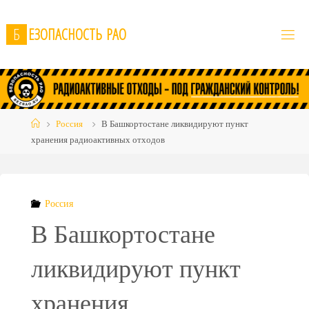
Skip
to
Б
Е
З
О
П
А
С
Н
О
С
Т
Ь
Р
А
О
content
Home
Россия
В Башкортостане ликвидируют пункт
хранения радиоактивных отходов
Россия
В Башкортостане
ликвидируют пункт
хранения