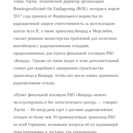
Томас Лаутш, технический директор организации
Bundesgesellschaft für Endlagerung (BGE), которая в апреле
2017 года приняла от Федерального ведомства по
радиационной защите ответственность за эксплуатацию
шахты Ассе II, а также хранилищ Конрад и Морслебен,
считает решение министерства проблемой для логистики
контейнеров с радиоактивными отходами,
предназначенных для пункта финальной изоляции РАО
«Конрад». Однако он также видит в этом дополнительный
стимул для скорейшего завершения строительства
хранилища в Конраде, чтобы оно могло начать принимать
радиоактивные отходы.
«Пункт финальной изоляции РАО «Конрад» можно
эксплуатировать и без логистического центра, — говорит
Лаутш. – Но когда речь идет о доставке радиоактивных
отходов из более чем 30 промежуточных хранилищ РАО
по всей Германии, возникают вопросы об их надлежащей
транспортировке и доставке для захоронения».