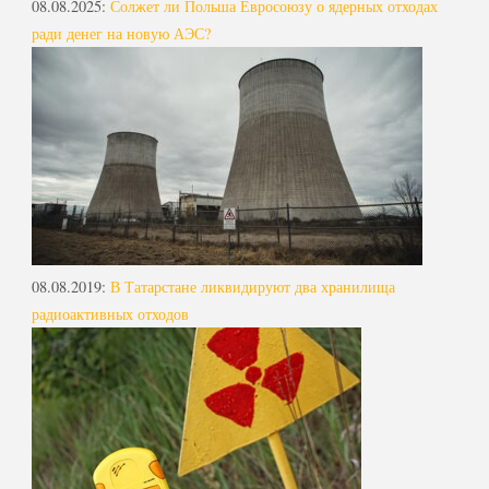
08.08.2025
:
Солжет ли Польша Евросоюзу о ядерных отходах
ради денег на новую АЭС?
08.08.2019
:
В Татарстане ликвидируют два хранилища
радиоактивных отходов