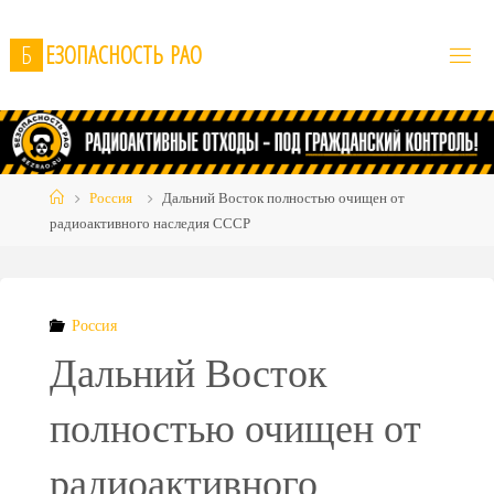
Skip
to
Б
Е
З
О
П
А
С
Н
О
С
Т
Ь
Р
А
О
content
Home
Россия
Дальний Восток полностью очищен от
радиоактивного наследия СССР
Россия
Дальний Восток
полностью очищен от
радиоактивного