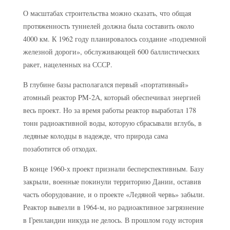
О масштабах строительства можно сказать, что общая
протяженность туннелей должна была составить около
4000 км. К 1962 году планировалось создание «подземной
железной дороги», обслуживающей 600 баллистических
ракет, нацеленных на СССР.
В глубине базы располагался первый «портативный»
атомный реактор PM-2A, который обеспечивал энергией
весь проект. Но за время работы реактор выработал 178
тонн радиоактивной воды, которую сбрасывали вглубь, в
ледяные колодцы в надежде, что природа сама
позаботится об отходах.
В конце 1960-х проект признали бесперспективным. Базу
закрыли, военные покинули территорию Дании, оставив
часть оборудование, и о проекте «Ледяной червь» забыли.
Реактор вывезли в 1964-м, но радиоактивное загрязнение
в Гренландии никуда не делось. В прошлом году история