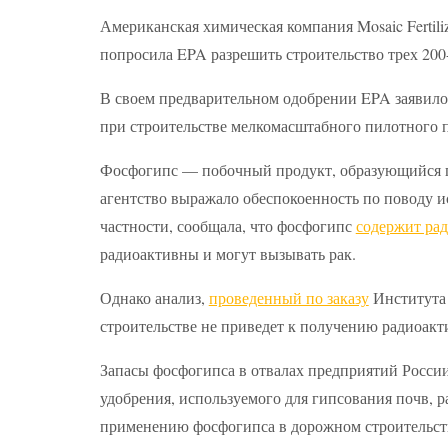
Американская химическая компания Mosaic Fertil
попросила EPA разрешить строительство трех 200
В своем предварительном одобрении EPA заявило,
при строительстве мелкомасштабного пилотного п
Фосфогипс — побочный продукт, образующийся п
агентство выражало обеспокоенность по поводу и
частности, сообщала, что фосфогипс
содержит ра
радиоактивны и могут вызывать рак.
Однако анализ,
проведенный по заказу
Института 
строительстве не приведет к получению радиоа
Запасы фосфогипса в отвалах предприятий Росси
удобрения, используемого для гипсования почв,
применению фосфогипса в дорожном строительст