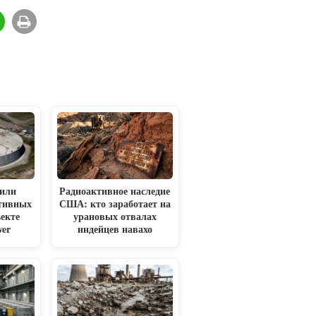
или
Радиоактивное наследие
ктивных
США: кто заработает на
ъекте
урановых отвалах
ver
индейцев навахо