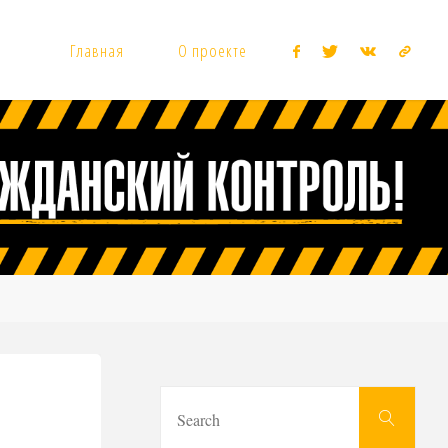
Главная
О проекте
Sear
Search
for: