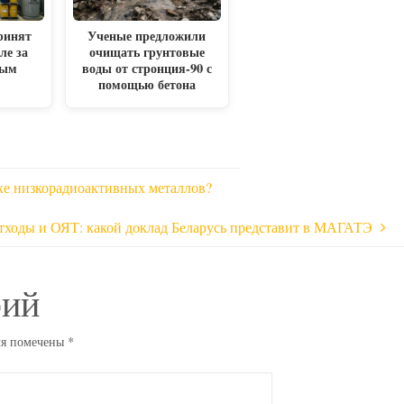
ринят
Ученые предложили
ле за
очищать грунтовые
ным
воды от стронция-90 с
м
помощью бетона
ке низкорадиоактивных металлов?
тходы и ОЯТ: какой доклад Беларусь представит в МАГАТЭ
рий
ля помечены
*