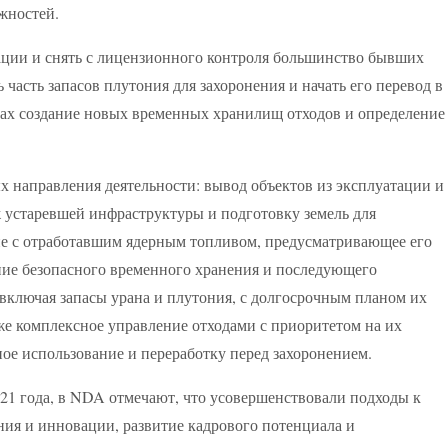
жностей.
ации и снять с лицензионного контроля большинство бывших
часть запасов плутония для захоронения и начать его перевод в
ах создание новых временных хранилищ отходов и определение
х направления деятельности: вывод объектов из эксплуатации и
 устаревшей инфраструктуры и подготовку земель для
е с отработавшим ядерным топливом, предусматривающее его
ие безопасного временного хранения и последующего
включая запасы урана и плутония, с долгосрочным планом их
же комплексное управление отходами с приоритетом на их
ое использование и переработку перед захоронением.
021 года, в NDA отмечают, что усовершенствовали подходы к
ия и инновации, развитие кадрового потенциала и