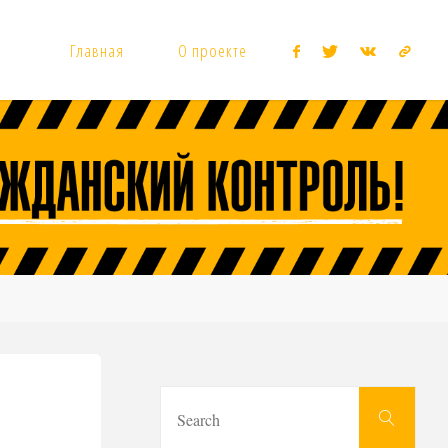
Главная
О проекте
Sear
Search
for: