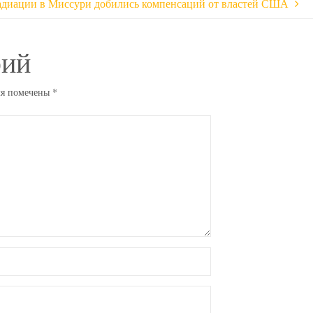
адиации в Миссури добились компенсаций от властей США
рий
ля помечены
*