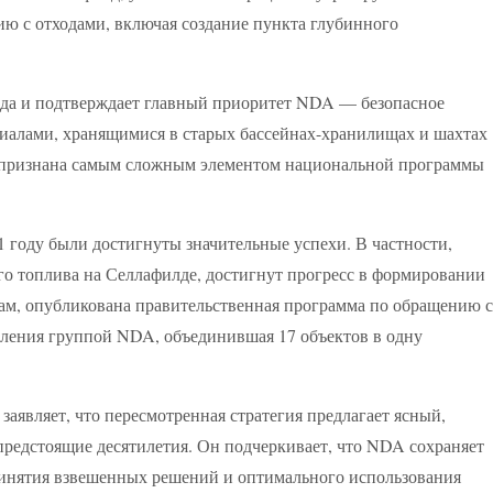
 с отходами, включая создание пункта глубинного
года и подтверждает главный приоритет NDA — безопасное
иалами, хранящимися в старых бассейнах-хранилищах и шахтах
о признана самым сложным элементом национальной программы
 году были достигнуты значительные успехи. В частности,
го топлива на Селлафилде, достигнут прогресс в формировании
м, опубликована правительственная программа по обращению с
вления группой NDA, объединившая 17 объектов в одну
являет, что пересмотренная стратегия предлагает ясный,
редстоящие десятилетия. Он подчеркивает, что NDA сохраняет
инятия взвешенных решений и оптимального использования