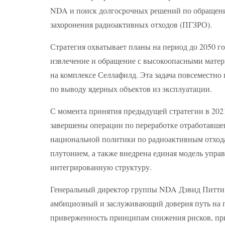
NDA и поиск долгосрочных решений по обращению
захоронения радиоактивных отходов (ПГЗРО).
Стратегия охватывает планы на период до 2050 
извлечение и обращение с высокоопасными матер
на комплексе Селлафилд. Эта задача повсеместн
по выводу ядерных объектов из эксплуатации.
С момента принятия предыдущей стратегии в 2021
завершены операции по переработке отработавше
национальной политики по радиоактивным отхода
плутонием, а также внедрена единая модель упра
интегрированную структуру.
Генеральный директор группы NDA Дэвид Питти за
амбициозный и заслуживающий доверия путь на п
приверженность принципам снижения рисков, пр