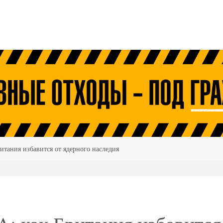
итания избавится от ядерного наследия