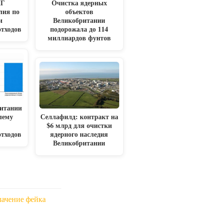
НГ
Очистка ядерных
лия по
объектов
и
Великобритании
отходов
подорожала до 114
миллиардов фунтов
итании
лему
Селлафилд: контракт на
$6 млрд для очистки
отходов
ядерного наследия
Великобритании
лачение фейка