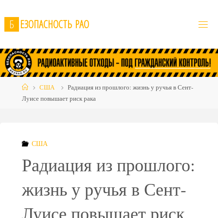
Skip
to
Б
Е
З
О
П
А
С
Н
О
С
Т
Ь
Р
А
О
content
Home
США
Радиация из прошлого: жизнь у ручья в Сент-
Луисе повышает риск рака
США
Радиация из прошлого:
жизнь у ручья в Сент-
Луисе повышает риск