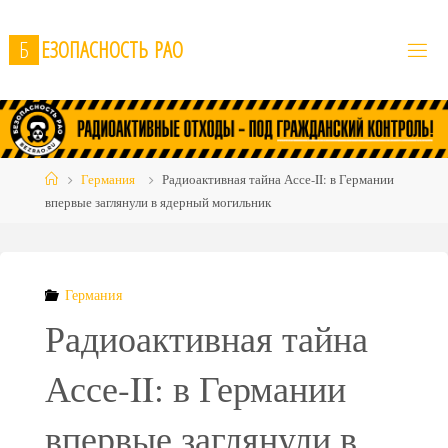
Skip
to
Б
Е
З
О
П
А
С
Н
О
С
Т
Ь
Р
А
О
content
Home
Германия
Радиоактивная тайна Ассе-II: в Германии
впервые заглянули в ядерный могильник
Германия
Радиоактивная тайна
Ассе-II: в Германии
впервые заглянули в