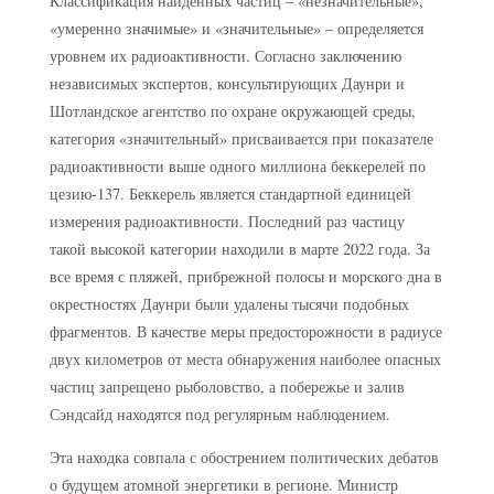
Классификация найденных частиц – «незначительные»,
«умеренно значимые» и «значительные» – определяется
уровнем их радиоактивности. Согласно заключению
независимых экспертов, консультирующих Даунри и
Шотландское агентство по охране окружающей среды,
категория «значительный» присваивается при показателе
радиоактивности выше одного миллиона беккерелей по
цезию-137. Беккерель является стандартной единицей
измерения радиоактивности. Последний раз частицу
такой высокой категории находили в марте 2022 года. За
все время с пляжей, прибрежной полосы и морского дна в
окрестностях Даунри были удалены тысячи подобных
фрагментов. В качестве меры предосторожности в радиусе
двух километров от места обнаружения наиболее опасных
частиц запрещено рыболовство, а побережье и залив
Сэндсайд находятся под регулярным наблюдением.
Эта находка совпала с обострением политических дебатов
о будущем атомной энергетики в регионе. Министр