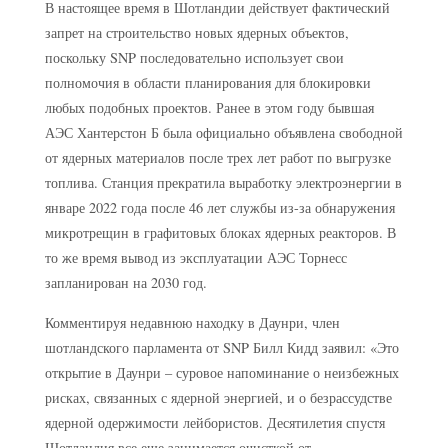
В настоящее время в Шотландии действует фактический
запрет на строительство новых ядерных объектов,
поскольку SNP последовательно использует свои
полномочия в области планирования для блокировки
любых подобных проектов. Ранее в этом году бывшая
АЭС Хантерстон Б была официально объявлена свободной
от ядерных материалов после трех лет работ по выгрузке
топлива. Станция прекратила выработку электроэнергии в
январе 2022 года после 46 лет службы из-за обнаружения
микротрещин в графитовых блоках ядерных реакторов. В
то же время вывод из эксплуатации АЭС Торнесс
запланирован на 2030 год.
Комментируя недавнюю находку в Даунри, член
шотландского парламента от SNP Билл Кидд заявил: «Это
открытие в Даунри – суровое напоминание о неизбежных
рисках, связанных с ядерной энергией, и о безрассудстве
ядерной одержимости лейбористов. Десятилетия спустя
Шотландия все еще занимается очисткой от