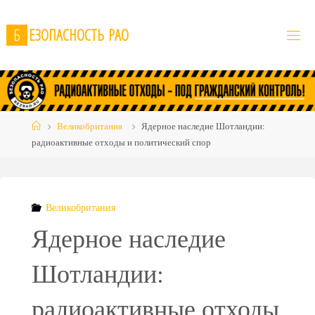
Skip
to
Б
Е
З
О
П
А
С
Н
О
С
Т
Ь
Р
А
О
content
Home
Великобритания
Ядерное наследие Шотландии:
радиоактивные отходы и политический спор
Великобритания
Ядерное наследие
Шотландии:
радиоактивные отходы