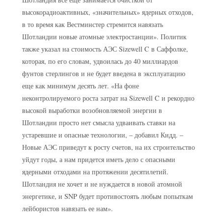
высокорадиоактивных, «значительных» ядерных отходов,
в то время как Вестминстер стремится навязать
Шотландии новые атомные электростанции». Политик
также указал на стоимость АЭС Sizewell C в Саффолке,
которая, по его словам, удвоилась до 40 миллиардов
фунтов стерлингов и не будет введена в эксплуатацию
еще как минимум десять лет. «На фоне
неконтролируемого роста затрат на Sizewell C и рекордно
высокой выработки возобновляемой энергии в
Шотландии просто нет смысла удваивать ставки на
устаревшие и опасные технологии, – добавил Кидд. –
Новые АЭС приведут к росту счетов, на их строительство
уйдут годы, а нам придется иметь дело с опасными
ядерными отходами на протяжении десятилетий.
Шотландия не хочет и не нуждается в новой атомной
энергетике, и SNP будет противостоять любым попыткам
лейбористов навязать ее нам».