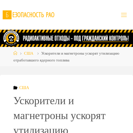
Skip
to
Б
Е
З
О
П
А
С
Н
О
С
Т
Ь
Р
А
О
content
Home
США
Ускорители и магнетроны ускорят утилизацию
отработавшего ядерного топлива
США
Ускорители и
магнетроны ускорят
утилизацию