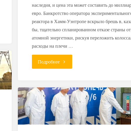
наследия, и цена эта может составить до миллиа
евро. Банкротство оператора экспериментальног
реактора в Хамм-Уэнтропе вскрыло брешь в, каз
бы, тщательно спланированном отказе страны от
атомной энергетики, рискуя переложить колосс
расходы на плечи …
"Ядерное
Подробнее
наследие
без
хозяина:
кто