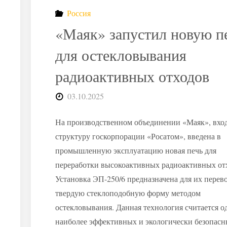
заплатит
Россия
за
«Маяк» запустил новую п
демонтаж
для остекловывания
радиоактивных отходов
реактора
03.10.2025
в
На производственном объединении «Маяк», вхо
Германии?"
структуру госкорпорации «Росатом», введена в
промышленную эксплуатацию новая печь для
переработки высокоактивных радиоактивных от
Установка ЭП-250/6 предназначена для их перев
твердую стеклоподобную форму методом
остекловывания. Данная технология считается о
наиболее эффективных и экологически безопас