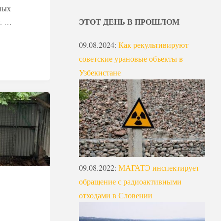
ных
ЭТОТ ДЕНЬ В ПРОШЛОМ
я. …
09.08.2024
:
Как рекультивируют
советские урановые объекты в
Узбекистане
09.08.2022
:
МАГАТЭ инспектирует
обращение с радиоактивными
отходами в Словении