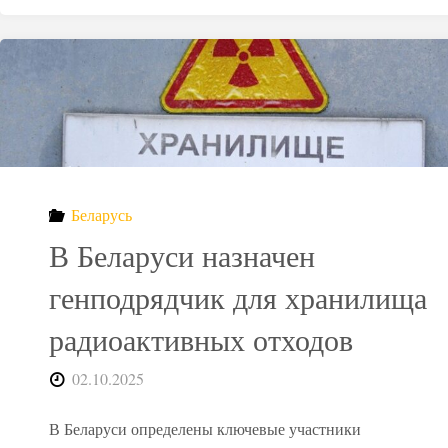
Бельгия
строит
новое
хранилище
Беларусь
для
В Беларуси назначен
отходов
генподрядчик для хранилища
радиоактивных отходов
АЭС"
02.10.2025
В Беларуси определены ключевые участники