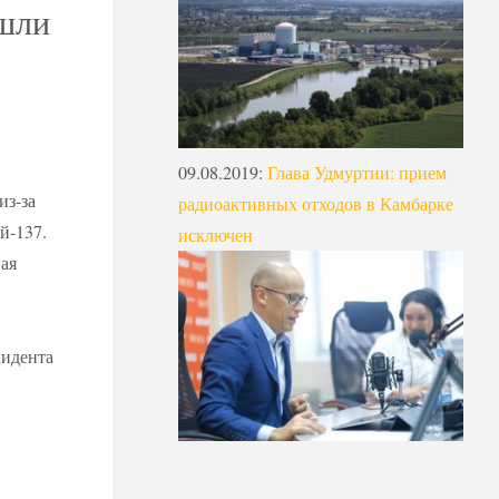
ашли
09.08.2019
:
Глава Удмуртии: прием
из-за
радиоактивных отходов в Камбарке
й-137.
исключен
ная
о
цидента