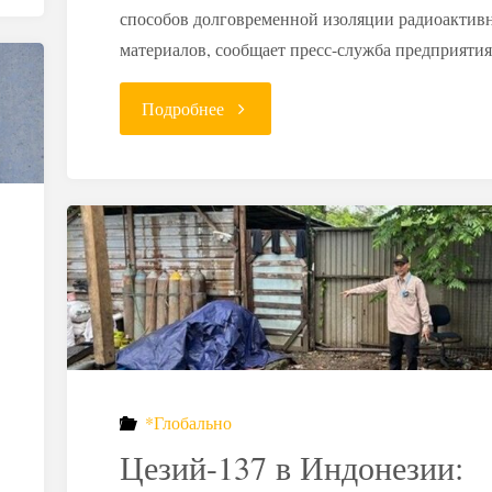
способов долговременной изоляции радиоактив
материалов, сообщает пресс-служба предприяти
"«Маяк»
Подробнее
запустил
новую
печь
для
остекловывания
*Глобально
радиоактивных
Цезий-137 в Индонезии:
отходов"