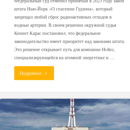
Федеральный суд отменил принятый в 2023 году закон
штата Нью-Йорк «О спасении Гудзона», который
запрещал любой сброс радиоактивных отходов в
водные артерии. В своем решении окружной судья
Кеннет Карас постановил, что федеральное
законодательство имеет приоритет над законами штата.
Это решение открывает путь для компании Holtec,
специализирующейся на атомной энергетике и …
"Суд
Подробнее
в
США
разрешил
сброс