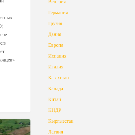
ий
Венгрия
Германия
остных
Грузия
O)
Дания
фере
ers
Европа
ает
Испания
ходцев»
Италия
Казахстан
Канада
Китай
КНДР
Кыргызстан
Латвия