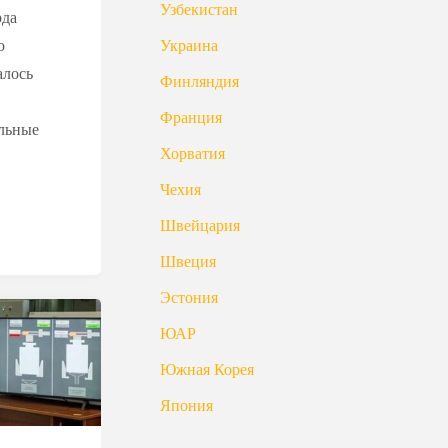
Узбекистан
рда
о
Украина
алось
Финляндия
Франция
альные
Хорватия
Чехия
Швейцария
Швеция
Эстония
ЮАР
Южная Корея
Япония