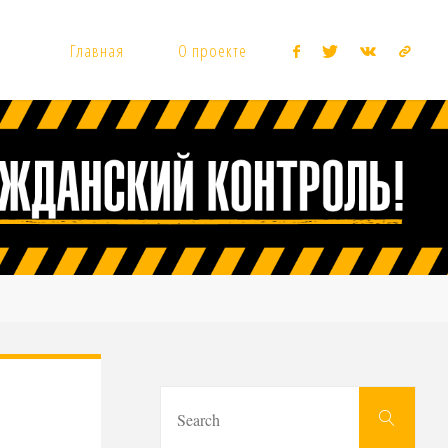
Главная
О проекте
Sear
Search
for: