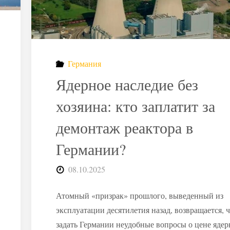
для
США
стратегию
Германия
утилизации
Ядерное наследие без
ядерных
хозяина: кто заплатит за
демонтаж реактора в
отходов"
Германии?
08.10.2025
Атомный «призрак» прошлого, выведенный из
эксплуатации десятилетия назад, возвращается, 
задать Германии неудобные вопросы о цене ядер