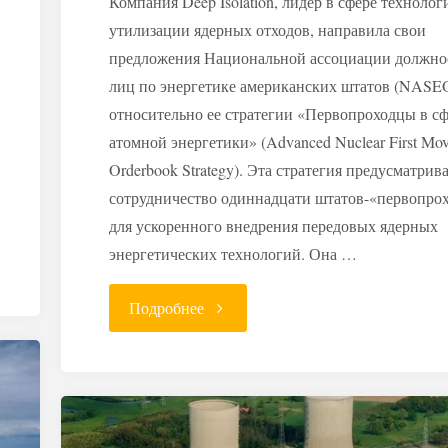
Компания Deep Isolation, лидер в сфере технолог
утилизации ядерных отходов, направила свои
предложения Национальной ассоциации должн
лиц по энергетике американских штатов (NASE
относительно ее стратегии «Первопроходцы в с
атомной энергетики» (Advanced Nuclear First Mov
Orderbook Strategy). Эта стратегия предусматрив
сотрудничество одиннадцати штатов-«первопро
для ускоренного внедрения передовых ядерных
энергетических технологий. Она …
"Deep
Подробнее
Isolation
предлагает