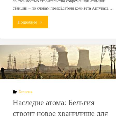
со стоимостью строительства современной атомной
станции – по словам председателя комитета Артураса …
"Литве
Подробнее
не
хватает
средств
на
вывод
Бельгия
из
Наследие атома: Бельгия
эксплуатации
строит новое хранилище для