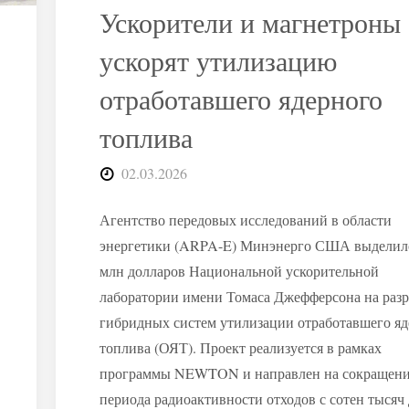
из
Ускорители и магнетроны
федерального
ускорят утилизацию
отработавшего ядерного
бюджета"
топлива
02.03.2026
Агентство передовых исследований в области
энергетики (ARPA-E) Минэнерго США выделило
млн долларов Национальной ускорительной
лаборатории имени Томаса Джефферсона на раз
гибридных систем утилизации отработавшего я
топлива (ОЯТ). Проект реализуется в рамках
программы NEWTON и направлен на сокращен
периода радиоактивности отходов с сотен тысяч