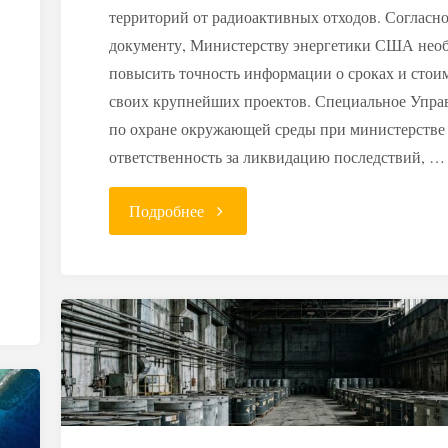
территорий от радиоактивных отходов. Согласн
документу, Министерству энергетики США нео
повысить точность информации о сроках и стои
своих крупнейших проектов. Специальное Упра
по охране окружающей среды при министерстве 
ответственность за ликвидацию последствий, …
"Радиоактивное
Подробнее
наследие:
почему
в
США