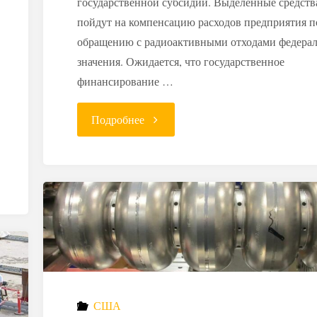
государственной субсидии. Выделенные средств
пойдут на компенсацию расходов предприятия п
обращению с радиоактивными отходами федера
значения. Ожидается, что государственное
финансирование …
"Затраты
Подробнее
ППГХО
на
радиоактивные
отходы
покроют
США