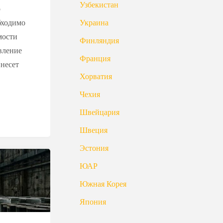
Узбекистан
о
бходимо
Украина
мости
Финляндия
вление
Франция
несет
Хорватия
Чехия
Швейцария
Швеция
Эстония
ЮАР
Южная Корея
Япония