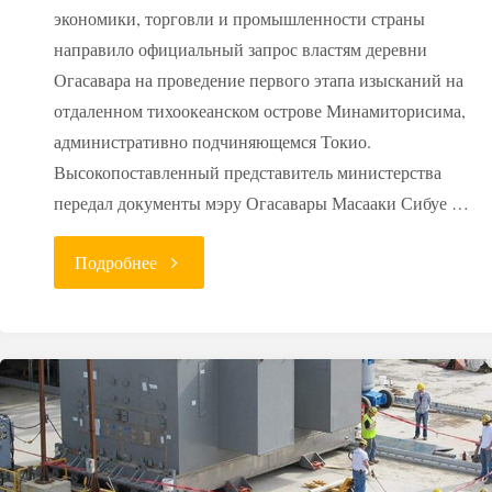
экономики, торговли и промышленности страны
направило официальный запрос властям деревни
Огасавара на проведение первого этапа изысканий на
отдаленном тихоокеанском острове Минамиторисима,
административно подчиняющемся Токио.
Высокопоставленный представитель министерства
передал документы мэру Огасавары Масааки Сибуе …
"Япония
Подробнее
рассматривает
безлюдный
остров
для