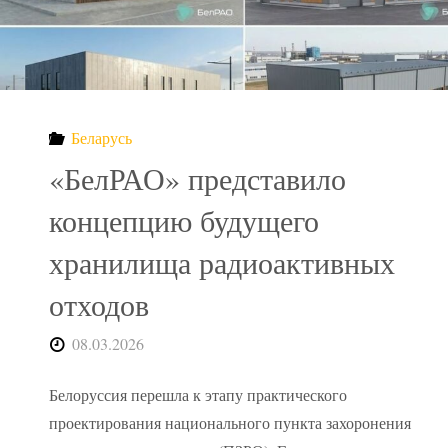
ищет
место
для
Беларусь
радиоактивного
«БелРАО» представило
грунта
концепцию будущего
хранилища радиоактивных
Фукусимы"
отходов
08.03.2026
Белоруссия перешла к этапу практического
проектирования национального пункта захоронения