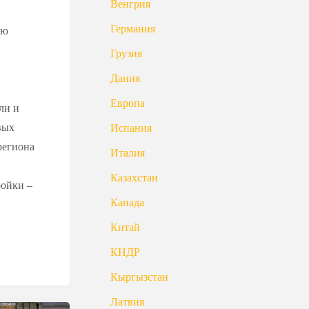
Венгрия
Германия
ую
Грузия
Дания
Европа
ли и
вых
Испания
региона
Италия
Казахстан
ройки –
Канада
Китай
КНДР
Кыргызстан
Латвия