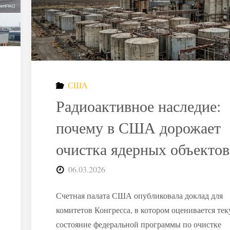
критикуют
проект
пункта
США
захоронения
Радиоактивное наследие:
радиоактивных
почему в США дорожает
очистка ядерных объектов
отходов"
06.03.2026
Счетная палата США опубликовала доклад для
комитетов Конгресса, в котором оценивается те
состояние федеральной программы по очистке