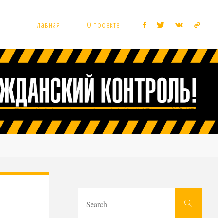
Главная
О проекте
Sear
Search
for: