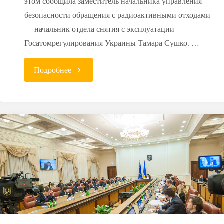
этом сообщила заместитель начальника управления
безопасности обращения с радиоактивными отходами
— начальник отдела снятия с эксплуатации
Госатомрегулирования Украины Тамара Сушко. …
"Киев
Подробнее
забраковал
проект
хранилища
радиоактивных
отходов
из