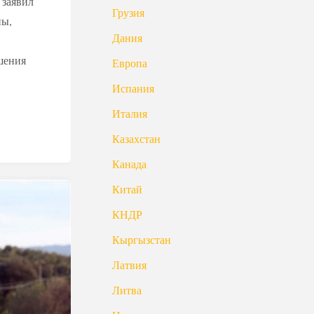
 заявил
Грузия
ны,
Дания
шения
Европа
Испания
Италия
Казахстан
Канада
Китай
КНДР
Кыргызстан
Латвия
Литва