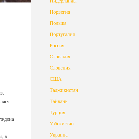
Нидерланды
Норвегия
Польша
Португалия
Россия
Словакия
Словения
США
Таджикистан
в.
Тайвань
шаяся
Турция
уждена
Узбекистан
Украина
s, в