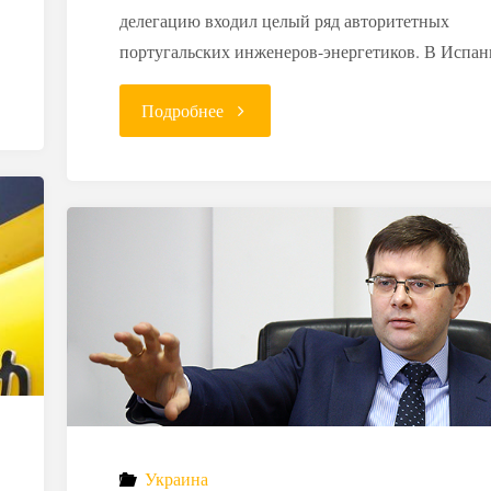
делегацию входил целый ряд авторитетных
португальских инженеров-энергетиков. В Испа
"Между
Подробнее
Португалией
и
Испанией
разгорается
конфликт
из-
за
Украина