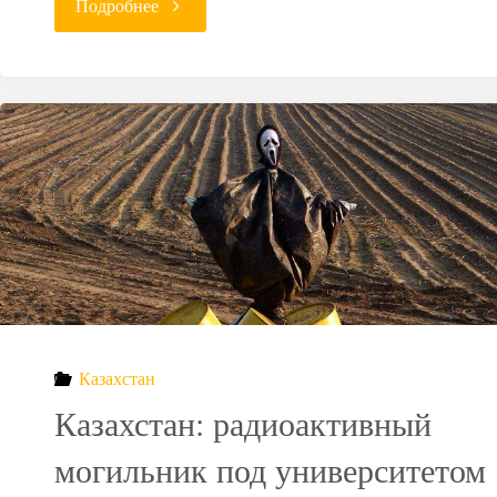
"Радиоактивные
Подробнее
отходы
АЭС
Тайваня
могут
переехать
в
новые
Казахстан
Казахстан: радиоактивный
места"
могильник под университетом