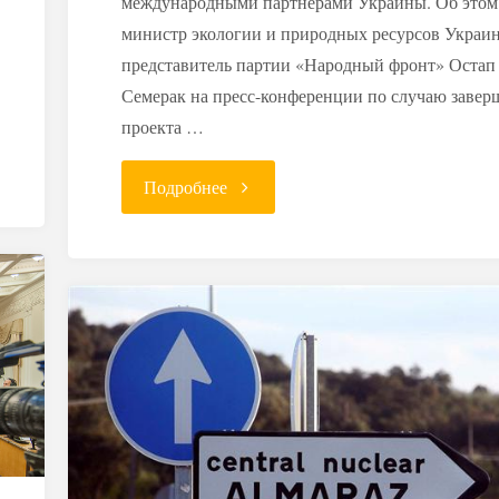
международными партнерами Украины. Об этом
министр экологии и природных ресурсов Украи
представитель партии «Народный фронт» Остап
Семерак на пресс-конференции по случаю завер
проекта …
"Украина
Подробнее
вместе
с
НАТО
продолжит
ликвидацию