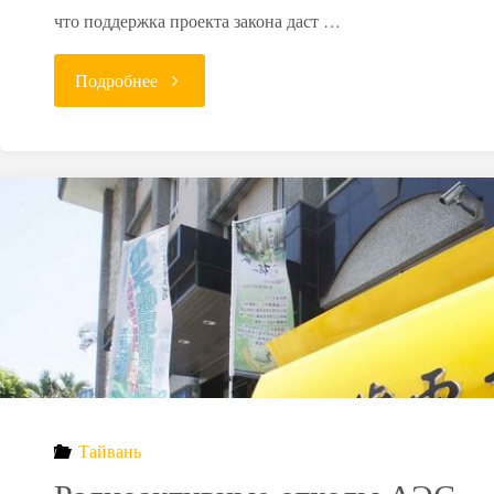
что поддержка проекта закона даст …
"Украина
Подробнее
изменит
классификацию
радиоактивных
отходов"
Тайвань