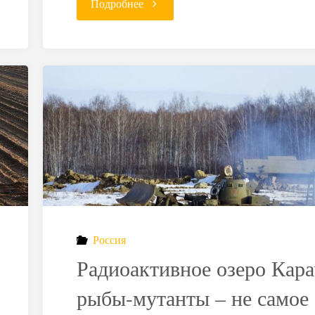
"Украине
Подробнее
в
работе
с
РАО
мешает
нестабильное
финансирование"
Россия
Радиоактивное озеро Кара
рыбы-мутанты – не самое