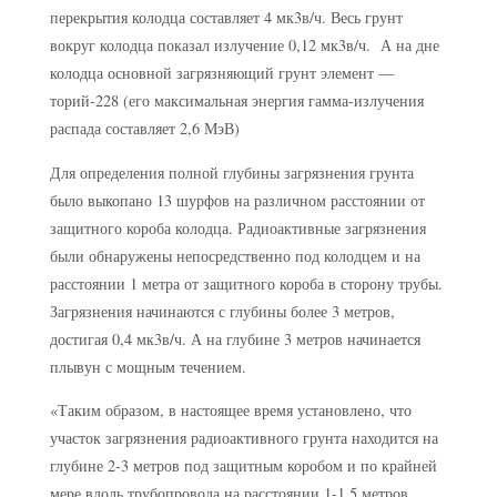
перекрытия колодца составляет 4 мк3в/ч. Весь грунт
вокруг колодца показал излучение 0,12 мк3в/ч. А на дне
колодца основной загрязняющий грунт элемент —
торий-228 (его максимальная энергия гамма-излучения
распада составляет 2,6 МэВ)
Для определения полной глубины загрязнения грунта
было выкопано 13 шурфов на различном расстоянии от
защитного короба колодца. Радиоактивные загрязнения
были обнаружены непосредственно под колодцем и на
расстоянии 1 метра от защитного короба в сторону трубы.
Загрязнения начинаются с глубины более 3 метров,
достигая 0,4 мк3в/ч. А на глубине 3 метров начинается
плывун с мощным течением.
«Таким образом, в настоящее время установлено, что
участок загрязнения радиоактивного грунта находится на
глубине 2-3 метров под защитным коробом и по крайней
мере вдоль трубопровода на расстоянии 1-1,5 метров.