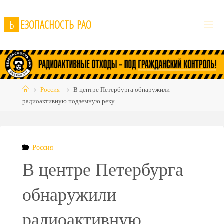
Skip
to
Б
Е
З
О
П
А
С
Н
О
С
Т
Ь
Р
А
О
content
Home
Россия
В центре Петербурга обнаружили
радиоактивную подземную реку
Россия
В центре Петербурга
обнаружили
радиоактивную