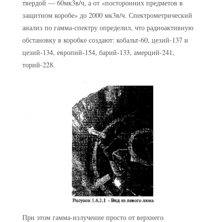
твердой — 60мк3в/ч, а от «посторонних предметов в
защитном коробе» до 2000 мк3в/ч. Спектрометрический
анализ по гамма-спектру определил, что радиоактивную
обстановку в коробке создают: кобальт-60, цезий-137 и
цезий-134, европий-154, барий-133, амерций-241,
торий-228.
При этом гамма-излучение просто от верхнего