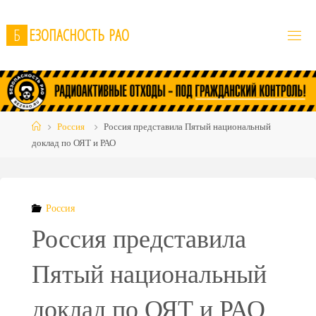
Skip
to
Б
Е
З
О
П
А
С
Н
О
С
Т
Ь
Р
А
О
content
Home
Россия
Россия представила Пятый национальный
доклад по ОЯТ и РАО
Россия
Россия представила
Пятый национальный
доклад по ОЯТ и РАО