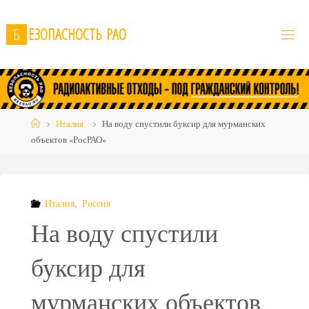
Skip
to
Б
Е
З
О
П
А
С
Н
О
С
Т
Ь
Р
А
О
content
Home
Италия
На воду спустили буксир для мурманских
объектов «РосРАО»
Италия
,
Россия
На воду спустили
буксир для
мурманских объектов