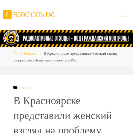
Skip
to
Б
Е
З
О
П
А
С
Н
О
С
Т
Ь
Р
А
О
content
Home
Россия
В Красноярске представили женский взгляд
на проблему финальной изоляции РАО
Россия
В Красноярске
представили женский
взгляд на проблему