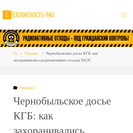
Skip
to
Б
Е
З
О
П
А
С
Н
О
С
Т
Ь
Р
А
О
content
Home
Украина
Чернобыльское досье КГБ: как
захоранивались радиоактивные отходы ЧАЭС
Украина
Чернобыльское досье
КГБ: как
захоранивались