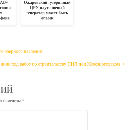
РАО»
Ожаровский: утерянный
нголии
ЦРУ плутониевый
х
генератор может быть
 фона
опасен
го ядерного наследия
нили ход работ по строительству ПИЛ под Железногорском
рий
ля помечены
*