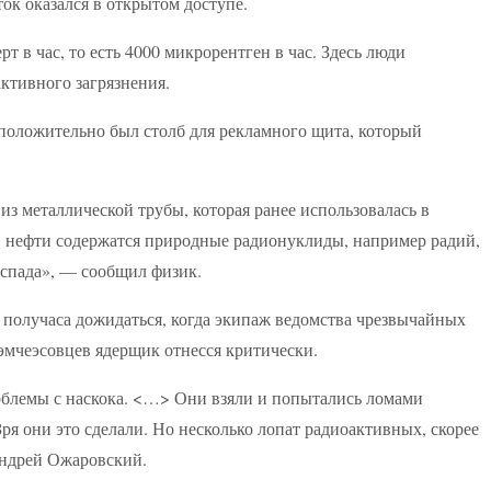
ток оказался в открытом доступе.
рт в час, то есть 4000 микрорентген в час. Здесь люди
ктивного загрязнения.
положительно был столб для рекламного щита, который
з металлической трубы, которая ранее использовалась в
 в нефти содержатся природные радионуклиды, например радий,
аспада», — сообщил физик.
получаса дожидаться, когда экипаж ведомства чрезвычайных
 эмчеэсовцев ядерщик отнесся критически.
облемы с наскока. <…> Они взяли и попытались ломами
я они это сделали. Но несколько лопат радиоактивных, скорее
Андрей Ожаровский.