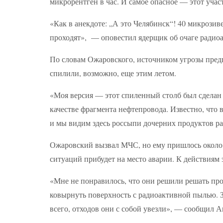
микрорентген в час. И самое опасное — этот учас
«Как в анекдоте: „А это Челябинск“! 40 микрозиве
проходят», — оповестил ядерщик об очаге радиоа
По словам Ожаровского, источником угрозы пред
спилили, возможно, еще этим летом.
«Моя версия — этот спиленный столб был сделан и
качестве фрагмента нефтепровода. Известно, что
и мы видим здесь россыпи дочерних продуктов р
Ожаровский вызвал МЧС, но ему пришлось около 
ситуаций прибудет на место аварии. К действиям
«Мне не понравилось, что они решили решать пр
ковырнуть поверхность с радиоактивной пылью. Зр
всего, отходов они с собой увезли», — сообщил 