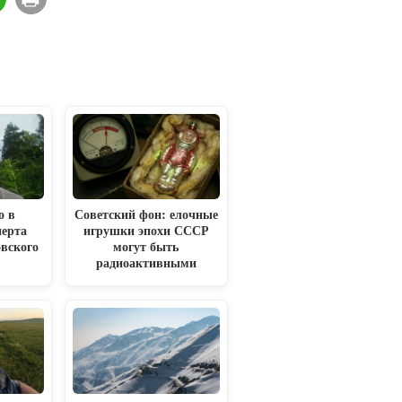
о в
Советский фон: елочные
перта
игрушки эпохи СССР
вского
могут быть
и
радиоактивными