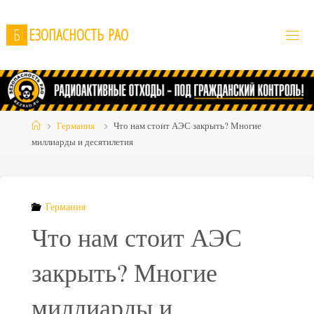
Skip
to
Б
Е
З
О
П
А
С
Н
О
С
Т
Ь
Р
А
О
content
Home
Германия
Что нам стоит АЭС закрыть? Многие
миллиарды и десятилетия
Германия
Что нам стоит АЭС
закрыть? Многие
миллиарды и