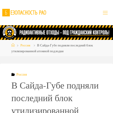
Skip
to
Б
Е
З
О
П
А
С
Н
О
С
Т
Ь
Р
А
О
content
Home
Россия
В Сайда-Губе подняли последний блок
утилизированной атомной подлодки
Россия
В Сайда-Губе подняли
последний блок
утилизированной