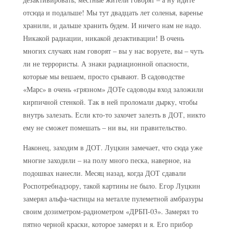
отсюда и подальше! Мы тут двадцать лет соленья, варенье
хранили, и дальше хранить будем. И ничего нам не надо.
Никакой радиации, никакой дезактивации! В очень
многих случаях нам говорят – вы у нас воруете, вы – чуть
ли не террористы. А знаки радиационной опасности,
которые мы вешаем, просто срывают. В садоводстве
«Марс» в очень «грязном» ДОТе садоводы вход заложили
кирпичной стенкой. Так в ней проломали дырку, чтобы
внутрь залезать. Если кто-то захочет залезть в ДОТ, никто
ему не сможет помешать – ни вы, ни правительство.
Наконец, заходим в ДОТ. Луцкин замечает, что сюда уже
многие заходили – на полу много песка, наверное, на
подошвах нанесли. Месяц назад, когда ДОТ сдавали
Роспотребнадзору, такой картины не было. Егор Луцкин
замерял альфа-частицы на металле пулеметной амбразуры
своим дозиметром-радиометром «ДРБП-03». Замерял то
пятно черной краски, которое замерял и я. Его прибор