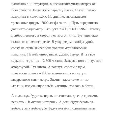
написано в инструкции, в нескольких миллиметрах от
поверхности. Подвожу к первому пятну. И тут прибор
заходится в «щелчках». На дисплее выскакивают
тревожные цифры. 2000 альфа-частиц. Чуть передвигаю
дозиметр-радиометр. Ого, уже 2 400, 2 600. 2962. Отвожу
прибор немного в сторону от этого пятна. Тут «щелчки»
становятся намного реже. В углу рядом с амбразурой,
сбоку на стене закреплена толстая металлическая
пластина. На ней много пыли. Делаю замер. И тут все
серьезно «грязно» – 2 300 частиц. Замеряю пол внизу, под
амбразурой. Тут чисто. А вот тут, совсем рядом,
плотность потока – 800 альфа-частиц в минуту с
квадратного сантиметра. Значит, здесь тоже пятно
«грязи», излучающее альфа-частицы, въелось в бетон.
А ведь сюда будут заходить посетители, да еще с детьми,
ведь это «Памятник истории». А дети будут бегать от
амбразуры к амбразуре. Будут ногами поднимать пыль.