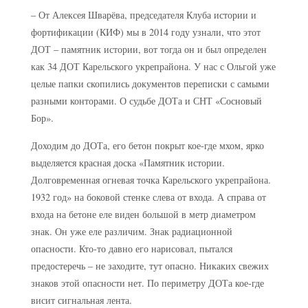
– От Алексея Шварёва, председателя Клуба истории и
фортификации (КИФ) мы в 2014 году узнали, что этот
ДОТ – памятник истории, вот тогда он и был определен
как 34 ДОТ Карельского укрепрайона. У нас с Ольгой уже
целые папки скопились документов переписки с самыми
разными конторами. О судьбе ДОТа и СНТ «Сосновый
Бор».
Доходим до ДОТа, его бетон покрыт кое-где мхом, ярко
выделяется красная доска «Памятник истории.
Долговременная огневая точка Карельского укрепрайона.
1932 год» на боковой стенке слева от входа. А справа от
входа на бетоне еле виден большой в метр диаметром
знак. Он уже еле различим. Знак радиационной
опасности. Кто-то давно его нарисовал, пытался
предостеречь – не заходите, тут опасно. Никаких свежих
знаков этой опасности нет. По периметру ДОТа кое-где
висит сигнальная лента.