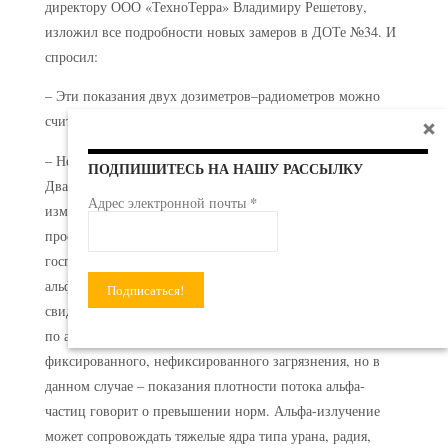
директору ООО «ТехноТерра» Владимиру Решетову,
изложил все подробности новых замеров в ДОТе №34. И
спросил:
– Эти показания двух дозиметров–радиометров можно
считать нормой?
– Нет, это назвать нормой нельзя, – ответил Решетов. –
ПОДПИШИТЕСЬ НА НАШУ РАССЫЛКУ
Два прибора, один из которых является средством
*
Адрес электронной почты
измерения аккредитованной лаборатории, второй –
просто дозиметром-радиометром, прошедшим
госповерку, показали превышения плотности потока
альфа-частиц. Это не фоновые, это аномальные значения,
свидетельствующие о радиоактивном загрязнении. Нормы
по альфа-излучению жесткие, да, они отличаются для
фиксированного, нефиксированного загрязнения, но в
данном случае – показания плотности потока альфа-
частиц говорит о превышении норм. Альфа-излучение
может сопровождать тяжелые ядра типа урана, радия,