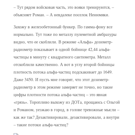
– Тут рядом войсковая часть, это вояки тренируются, –
объясняет Роман. – А невдалеке поселок Ненюмяки.
Захожу в железобетонный бункер. По гамма-фону все
нормально. Тут тоже по металлу пулеметной амбразуры
видно, что ее скоблили. В режиме «Альфа» дозиметр-
радиометр показывает в одной бойнице 42,44 альфа-
частицы в минуту с квадратного сантиметра. Металл
отскоблили качественно. А вот в углу второй бойницы
плотность потока альфа-частиц подскакивает до 1649.
Даже 3450. И пусть мне говорят, что этот дозиметр-
радиометр в этом режиме замеряет не точно, но такие
цифры плотности потока альфа-частиц – это явная
«грязь». Торопливо выхожу из ДОТа, прощаюсь с Ольгой
и Романом, уезжаю в город, в голове тревожные мысли –
как же так? Дезактивировали, дезактивировали, а внутри
– такие потоки альфа-частиц?