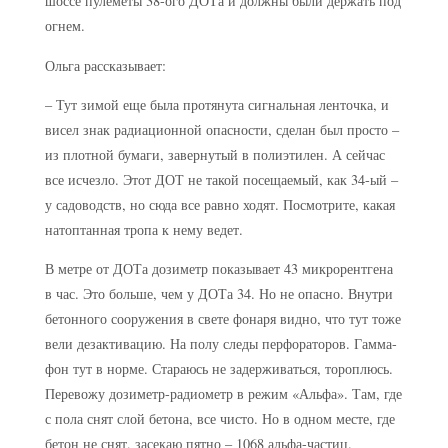
шоссе пулеметы 38-ого ДОТа и должны были держать под
огнем.
Ольга рассказывает:
– Тут зимой еще была протянута сигнальная ленточка, и
висел знак радиационной опасности, сделан был просто –
из плотной бумаги, завернутый в полиэтилен. А сейчас
все исчезло. Этот ДОТ не такой посещаемый, как 34-ый –
у садоводств, но сюда все равно ходят. Посмотрите, какая
натоптанная тропа к нему ведет.
В метре от ДОТа дозиметр показывает 43 микрорентгена
в час. Это больше, чем у ДОТа 34. Но не опасно. Внутри
бетонного сооружения в свете фонаря видно, что тут тоже
вели дезактивацию. На полу следы перфораторов. Гамма-
фон тут в норме. Стараюсь не задерживаться, тороплюсь.
Перевожу дозиметр-радиометр в режим «Альфа». Там, где
с пола снят слой бетона, все чисто. Но в одном месте, где
бетон не снят, засекаю пятно – 1068 альфа-частиц.