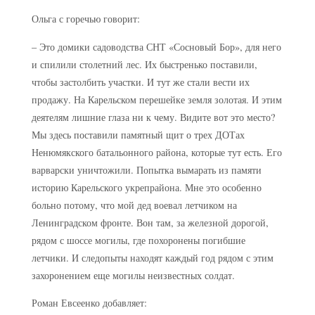
Ольга с горечью говорит:
– Это домики садоводства СНТ «Сосновый Бор», для него
и спилили столетний лес. Их быстренько поставили,
чтобы застолбить участки. И тут же стали вести их
продажу. На Карельском перешейке земля золотая. И этим
деятелям лишние глаза ни к чему. Видите вот это место?
Мы здесь поставили памятный щит о трех ДОТах
Ненюмякского батальонного района, которые тут есть. Его
варварски уничтожили. Попытка вымарать из памяти
историю Карельского укрепрайона. Мне это особенно
больно потому, что мой дед воевал летчиком на
Ленинградском фронте. Вон там, за железной дорогой,
рядом с шоссе могилы, где похоронены погибшие
летчики. И следопыты находят каждый год рядом с этим
захоронением еще могилы неизвестных солдат.
Роман Евсеенко добавляет: