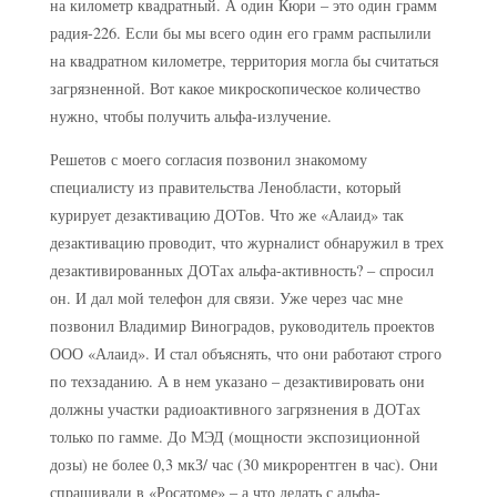
на километр квадратный. А один Кюри – это один грамм
радия-226. Если бы мы всего один его грамм распылили
на квадратном километре, территория могла бы считаться
загрязненной. Вот какое микроскопическое количество
нужно, чтобы получить альфа-излучение.
Решетов с моего согласия позвонил знакомому
специалисту из правительства Ленобласти, который
курирует дезактивацию ДОТов. Что же «Алаид» так
дезактивацию проводит, что журналист обнаружил в трех
дезактивированных ДОТах альфа-активность? – спросил
он. И дал мой телефон для связи. Уже через час мне
позвонил Владимир Виноградов, руководитель проектов
ООО «Алаид». И стал объяснять, что они работают строго
по техзаданию. А в нем указано – дезактивировать они
должны участки радиоактивного загрязнения в ДОТах
только по гамме. До МЭД (мощности экспозиционной
дозы) не более 0,3 мкЗ/ час (30 микрорентген в час). Они
спрашивали в «Росатоме» – а что делать с альфа-