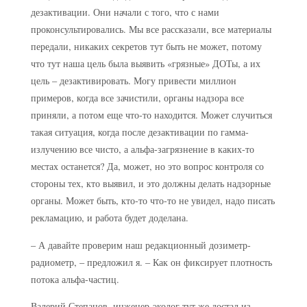
дезактивации. Они начали с того, что с нами
проконсультировались. Мы все рассказали, все материалы
передали, никаких секретов тут быть не может, потому
что тут наша цель была выявить «грязные» ДОТы, а их
цель – дезактивировать. Могу привести миллион
примеров, когда все зачистили, органы надзора все
приняли, а потом еще что-то находится. Может случиться
такая ситуация, когда после дезактивации по гамма-
излучению все чисто, а альфа-загрязнение в каких-то
местах останется? Да, может, но это вопрос контроля со
стороны тех, кто выявил, и это должны делать надзорные
органы. Может быть, кто-то что-то не увидел, надо писать
рекламацию, и работа будет доделана.
– А давайте проверим наш редакционный дозиметр-
радиометр, – предложил я. – Как он фиксирует плотность
потока альфа-частиц.
Валерий Степанов, инженер-эколог тут же достал из