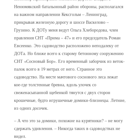
Ненюмякский батальонный район обороны, располагался
на важном направлении Кексгольм – Ленинград,
прикрывая железную дорогу и шоссе Васкелово –
Грузино. К ДОТу меня ведут Ольга Хлебородова, член
правления СНТ «Прима – 47» и его председатель Роман
Евсеенко. Это садоводство расположено неподалеку от
ДОТа. Но ближе всего к старому бетонному сооружению
СНТ «Сосновый Бор». Его временный заборчик из веток-
палок всего в 19 метрах от него. Странное это
садоводство. На месте мачтового соснового леса лежат
кое-где толстенные бревна, вдоль улочек со
свеженасыпанной щебенкой тянутся с двух сторон
крошечные, будто игрушечные домики-близнецы. Летние,
из одних досочек.
– А что это за домики, похожие на курятники? – не могу
сдержать удивления. – Никогда таких в садоводствах не
видел.