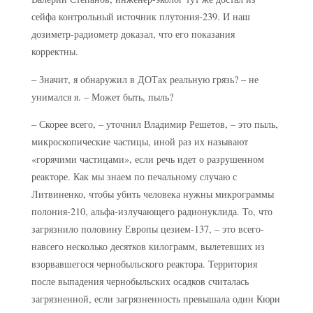
сейфа контрольный источник плутония-239. И наш
дозиметр-радиометр доказал, что его показания
корректны.
– Значит, я обнаружил в ДОТах реальную грязь? – не
унимался я. – Может быть, пыль?
– Скорее всего, – уточнил Владимир Решетов, – это пыль,
микроскопические частицы, иной раз их называют
«горячими частицами», если речь идет о разрушенном
реакторе. Как мы знаем по печальному случаю с
Литвиненко, чтобы убить человека нужны микрограммы
полония-210, альфа-излучающего радионуклида. То, что
загрязнило половину Европы цезием-137, – это всего-
навсего несколько десятков килограмм, вылетевших из
взорвавшегося чернобыльского реактора. Территория
после выпадения чернобыльских осадков считалась
загрязненной, если загрязненность превышала один Кюри