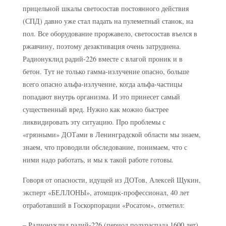
прицельной шкалы светосостав постоянного действия
(СПД) давно уже стал падать на пулеметный станок, на
пол. Все оборудование проржавело, светосостав въелся в
ржавчину, поэтому дезактивация очень затруднена.
Радионуклид радий-226 вместе с влагой проник и в
бетон. Тут не только гамма-излучение опасно, больше
всего опасно альфа-излучение, когда альфа-частицы
попадают внутрь организма. И это принесет самый
существенный вред. Нужно как можно быстрее
ликвидировать эту ситуацию. Про проблемы с
«грязными» ДОТами в Ленинградской области мы знаем,
знаем, что проводили обследование, понимаем, что с
ними надо работать, и мы к такой работе готовы.
Говоря от опасности, идущей из ДОТов, Алексей Щукин,
эксперт «БЕЛЛОНЫ», атомщик-профессионал, 40 лет
отработавший в Госкорпорации «Росатом», отметил:
– Радионуклид радий-226 (период полураспада 1600 лет),