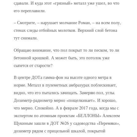
сдавали. И куда этот «грязный» металл уже ушел, во что
его переплавили.
– Смотрите, – нарушает молчание Роман, – на всем полу,
стенах следы отбойных молотков. Верхний слой бетона
тут снимали.
Обращаю внимание, что пол покрыт то ли песком, то ли
бетонной крошкой. А может быть, это потолок уже
сыпется от старости?
В центре ДОТа гамма-фон на высоте одного метра в
норме. Металл в пулеметных амбразурах поблескивает,
видно, что его пытались зачищать. Замеряю пол, углы.
Дозиметр-радиометр мерно «пощелкивает». И хорошо,
что мерно. Спокойно. А в феврале 2017 года, когда мы с
экспертом по атомным проектам «БЕЛЛОНЫ» Алексеем
Щукиным зашли в ДОТ №26 у садоводства «Перемяки»,
дозиметр рядом с прицельной шкалой, покрытой