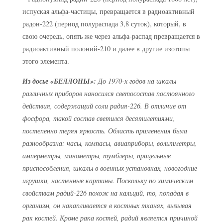
испуская альфа-частицы, превращается в радиоактивный
радон-222 (период полураспада 3,8 суток), который, в
свою очередь, опять же через альфа-распад превращается в
радиоактивный полоний-210 и далее в другие изотопы
этого элемента.
Из досье «БЕЛЛОНЫ»:
До 1970-х годов на шкалы
различных приборов наносился светосостав постоянного
действия, содержащий соли радия-226. В отличие от
фосфора, такой состав светился десятилетиями,
постепенно теряя яркость. Область применения была
разнообразна: часы, компасы, авиаприборы, вольтметры,
амперметры, манометры, тумблеры, прицельные
приспособления, шкалы в военных установках, новогодние
игрушки, настенные картины. Поскольку по химическим
свойствам радий-226 похож на кальций, то, попадая в
организм, он накапливается в костных тканях, вызывая
рак костей. Кроме рака костей, радий является причиной