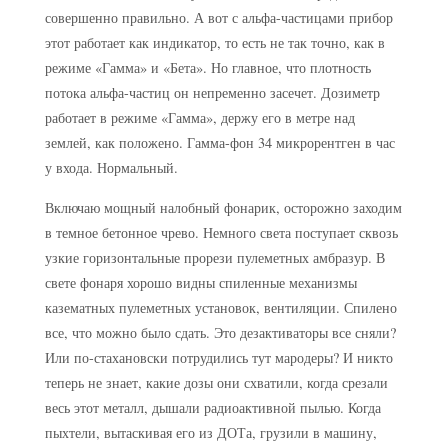
совершенно правильно. А вот с альфа-частицами прибор
этот работает как индикатор, то есть не так точно, как в
режиме «Гамма» и «Бета». Но главное, что плотность
потока альфа-частиц он непременно засечет. Дозиметр
работает в режиме «Гамма», держу его в метре над
землей, как положено. Гамма-фон 34 микрорентген в час
у входа. Нормальный.
Включаю мощный налобный фонарик, осторожно заходим
в темное бетонное чрево. Немного света поступает сквозь
узкие горизонтальные прорези пулеметных амбразур. В
свете фонаря хорошо видны спиленные механизмы
казематных пулеметных установок, вентиляции. Спилено
все, что можно было сдать. Это дезактиваторы все сняли?
Или по-стахановски потрудились тут мародеры? И никто
теперь не знает, какие дозы они схватили, когда срезали
весь этот металл, дышали радиоактивной пылью. Когда
пыхтели, вытаскивая его из ДОТа, грузили в машину,