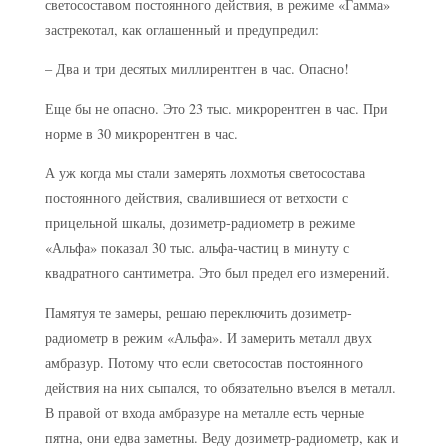
светосоставом постоянного действия, в режиме «Гамма»
застрекотал, как оглашенный и предупредил:
– Два и три десятых миллирентген в час. Опасно!
Еще бы не опасно. Это 23 тыс. микрорентген в час. При
норме в 30 микрорентген в час.
А уж когда мы стали замерять лохмотья светосостава
постоянного действия, свалившиеся от ветхости с
прицельной шкалы, дозиметр-радиометр в режиме
«Альфа» показал 30 тыс. альфа-частиц в минуту с
квадратного сантиметра. Это был предел его измерений.
Памятуя те замеры, решаю переключить дозиметр-
радиометр в режим «Альфа». И замерить металл двух
амбразур. Потому что если светосостав постоянного
действия на них сыпался, то обязательно въелся в металл.
В правой от входа амбразуре на металле есть черные
пятна, они едва заметны. Веду дозиметр-радиометр, как и