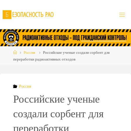
Skip
to
Б
Е
З
О
П
А
С
Н
О
С
Т
Ь
Р
А
О
content
Home
Россия
Российские ученые создали сорбент для
переработки радиоактивных отходов
Россия
Российские ученые
создали сорбент для
переработки