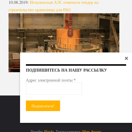
10.08.2019
:
Игналинская АЭС отменила тендер на
строительство хранилища для РАО
ПОДПИШИТЕСЬ НА НАШУ РАССЫЛКУ
*
Адрес электронной почты
Радиоактивные отходы - под гражданский контроль!
Дизайн:
Fluida
. Техподдержка:
Мир Атома.