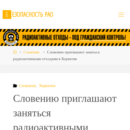
Skip
to
Б
Е
З
О
П
А
С
Н
О
С
Т
Ь
Р
А
О
content
Home
Словения
Словению приглашают заняться
радиоактивными отходами в Хорватии
Словения
,
Хорватия
Словению приглашают
заняться
радиоактивными