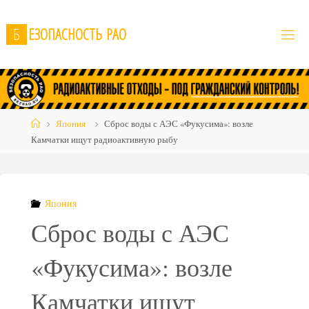
Skip
to
Б
Е
З
О
П
А
С
Н
О
С
Т
Ь
Р
А
О
content
Home
Япония
Сброс воды с АЭС «Фукусима»: возле
Камчатки ищут радиоактивную рыбу
Япония
Сброс воды с АЭС
«Фукусима»: возле
Камчатки ищут