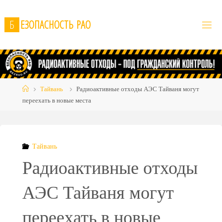
Skip
to
Б
Е
З
О
П
А
С
Н
О
С
Т
Ь
Р
А
О
content
Home
Тайвань
Радиоактивные отходы АЭС Тайваня могут
переехать в новые места
Тайвань
Радиоактивные отходы
АЭС Тайваня могут
переехать в новые