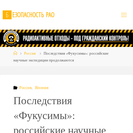
Skip
to
Б
Е
З
О
П
А
С
Н
О
С
Т
Ь
Р
А
О
content
Home
Россия
Последствия «Фукусимы»: российские
научные экспедиции продолжаются
Россия
,
Япония
Последствия
«Фукусимы»:
российские научные