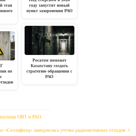
й этап
году запустят новый
нового
пункт захоронения РАО
Росатом поможет
НГ
Казахстану создать
лия по
стратегию обращения с
и
РАО
отходов
анилища ОЯТ и РАО
е «Селлафилд» замедлилась утечка радиоактивных отходов