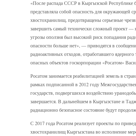
«После распада СССР в Кыргызской Республике б
представляла собой опасность для окружающей ср
хвостохранилищ, предотвращены серьезные чрезв
завершить самый технически сложный проект — н
угрозы оползня был высокий риск попадания рад
опасности больше нет», — приводятся в сообщени
радиоактивных отходов, отработавшего ядерного 
опасных объектов госкорпорации «Росатом» Васи
Росатом занимается реабилитацией земель в стра
рамках подписанной в 2012 году Межгосударстве
государств, подвергшихся воздействию уранодоб
завершается. В дальнейшем в Кыргызстане и Тадж
радиационно безопасное состояние будут продол
С 2017 года Росатом реализует проекты по приве
хвостохранилищ Кыргызстана во исполнение мер