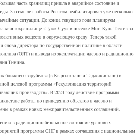
ольшая часть хранилищ пришла в аварийное состояние и
еды. За семь лет работы Росатом реабилитировал уже несколько
ычайные ситуации. До конца текущего года планируем
а хвостохранилище «Туюк-Суу» в поселке Мин-Куш. Там из-за
иоактивных веществ в окружающую среду. Теперь такой
и слова директора по государственной политике в области
топлива (ОЯТ) и вывода из эксплуатации ядерно и радиационно
лия Тинина.
нах ближнего зарубежья (в Кыргызстане и Таджикистане) в
нной целевой программы «Рекультивация территорий
ывающих производств». В 2024 году действие программы
икистане работы по приведению объектов в ядерно и
жены в рамках новых межправительственных соглашений.
дению в радиационно безопасное состояние урановых
оприятий программы СНГ в рамках соглашения с национальным