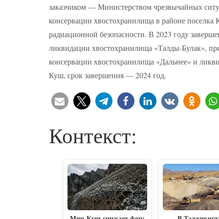
заказчиком — Министерством чрезвычайных ситу
консервации хвостохранилища в районе поселка К
радиационной безопасности. В 2023 году заверш
ликвидации хвостохранилища «Талды-Булак», пр
консервации хвостохранилища «Дальнее» и ликв
Куш, срок завершения — 2024 год.
Контекст:
Мин-Куш снижает фон:
В Таджикист