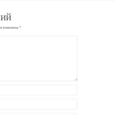
рий
ля помечены
*