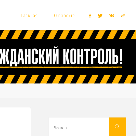
Главная
О проекте
Sear
Search
for: