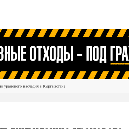
ю уранового наследия в Кыргызстане