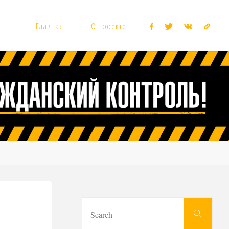
Главная
О проекте
Sear
Search
for: