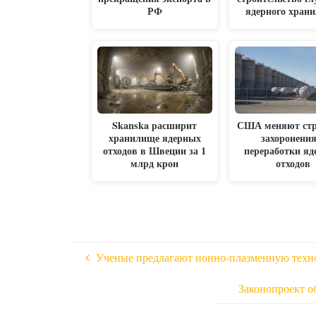
РФ
ядерного хран
Skanska расширит
США меняют стр
хранилище ядерных
захоронения
отходов в Швеции за 1
переработки яд
млрд крон
отходов
Ученые предлагают ионно-плазменную техн
Законопроект о