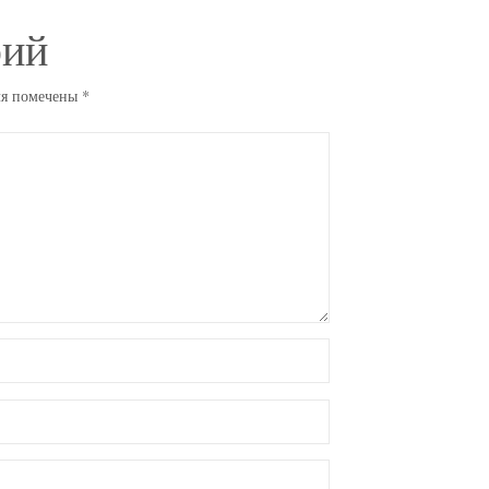
рий
ля помечены
*