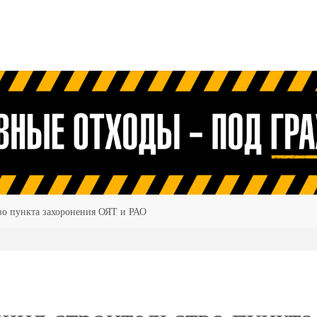
во пункта захоронения ОЯТ и РАО