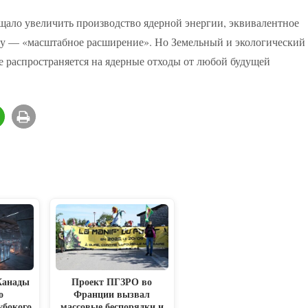
ало увеличить производство ядерной энергии, эквивалентное
году — «масштабное расширение». Но Земельный и экологический
не распространяется на ядерные отходы от любой будущей
Канады
Проект ПГЗРО во
о
Франции вызвал
убокого
массовые беспорядки и