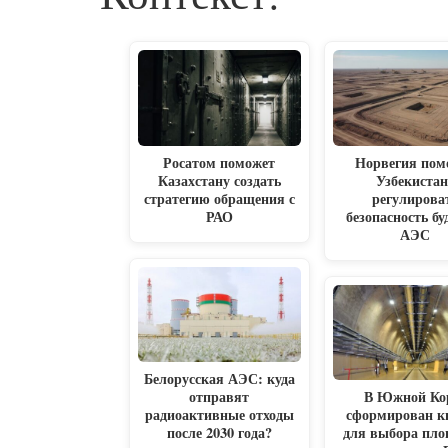
Росатом поможет
Норвегия пом
Казахстану создать
Узбекистан
стратегию обращения с
регулирова
РАО
безопасность б
АЭС
Белорусская АЭС: куда
отправят
В Южной Ко
радиоактивные отходы
сформирован к
после 2030 года?
для выбора пл