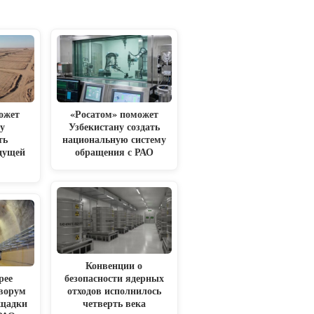
ожет
«Росатом» поможет
у
Узбекистану создать
ть
национальную систему
удущей
обращения с РАО
Конвенции о
рее
безопасности ядерных
ворум
отходов исполнилось
ощадки
четверть века