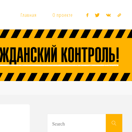
Главная
О проекте
Sear
Search
for: