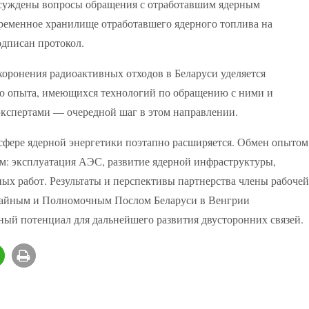
бсуждены вопросы обращения с отработавшим ядерным
временное хранилище отработавшего ядерного топлива на
одписан протокол.
хоронения радиоактивных отходов в Беларуси уделяется
о опыта, имеющихся технологий по обращению с ними и
экспертами — очередной шаг в этом направлении.
 сфере ядерной энергетики поэтапно расширяется. Обмен опытом
м: эксплуатация АЭС, развитие ядерной инфраструктуры,
ых работ. Результаты и перспективы партнерства члены рабочей
ычайным и Полномочным Послом Беларуси в Венгрии
ый потенциал для дальнейшего развития двусторонних связей.