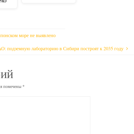
 РАО
понском море не выявлено
АО: подземную лабораторию в Сибири построят к 2035 году
рий
ля помечены
*