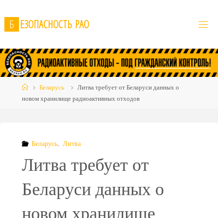
Skip
to
Б
Е
З
О
П
А
С
Н
О
С
Т
Ь
Р
А
О
content
Home
Беларусь
Литва требует от Беларуси данных о
новом хранилище радиоактивных отходов
Беларусь
,
Литва
Литва требует от
Беларуси данных о
новом хранилище