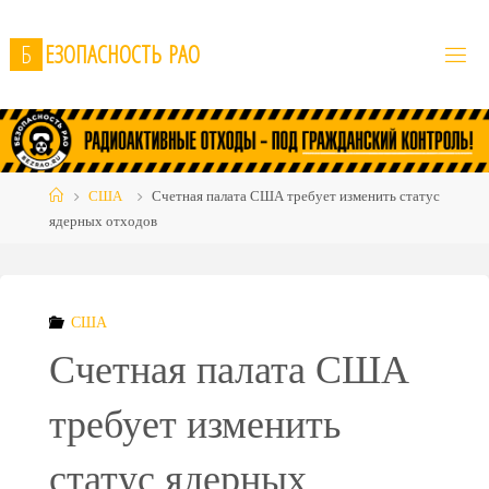
Skip
to
Б
Е
З
О
П
А
С
Н
О
С
Т
Ь
Р
А
О
content
Home
США
Счетная палата США требует изменить статус
ядерных отходов
США
Счетная палата США
требует изменить
статус ядерных