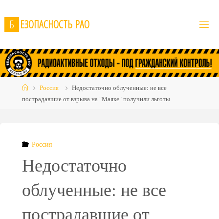
Skip
to
Б
Е
З
О
П
А
С
Н
О
С
Т
Ь
Р
А
О
content
Home
Россия
Недостаточно облученные: не все
пострадавшие от взрыва на "Маяке" получили льготы
Россия
Недостаточно
облученные: не все
пострадавшие от