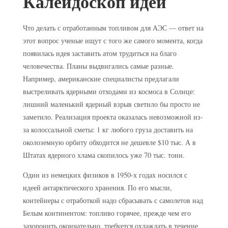
Калейдоскоп идей
Что делать с отработанным топливом для АЭС — ответ на
этот вопрос ученые ищут с того же самого момента, когда
появилась идея заставить атом трудиться на благо
человечества. Планы выдвигались самые разные.
Например, американские специалисты предлагали
выстреливать ядерными отходами из космоса в Солнце:
лишний маленький ядерный взрыв светило бы просто не
заметило. Реализация проекта оказалась невозможной из-
за колоссальной сметы: 1 кг любого груза доставить на
околоземную орбиту обходится не дешевле $10 тыс. А в
Штатах ядерного хлама скопилось уже 70 тыс. тонн.
Один из немецких физиков в 1950-х годах носился с
идеей антарктического хранения. По его мысли,
контейнеры с отработкой надо сбрасывать с самолетов над
Белым континентом: топливо горячее, прежде чем его
захоронить окончательно, требуется охлаждать в течение