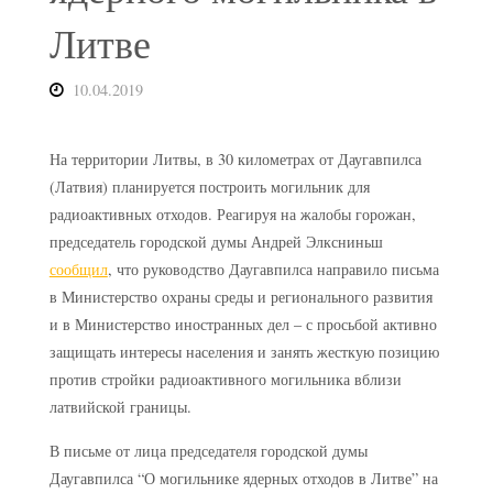
Литве
10.04.2019
На территории Литвы, в 30 километрах от Даугавпилса
(Латвия) планируется построить могильник для
радиоактивных отходов. Реагируя на жалобы горожан,
председатель городской думы Андрей Элксниньш
сообщил
, что руководство Даугавпилса направило письма
в Министерство охраны среды и регионального развития
и в Министерство иностранных дел – с просьбой активно
защищать интересы населения и занять жесткую позицию
против стройки радиоактивного могильника вблизи
латвийской границы.
В письме от лица председателя городской думы
Даугавпилса “О могильнике ядерных отходов в Литве” на