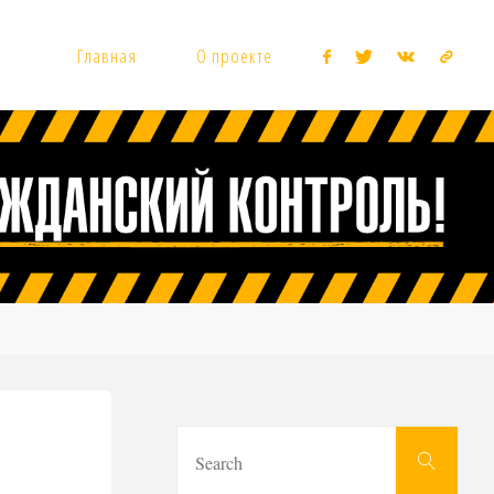
Главная
О проекте
Sear
Search
for: