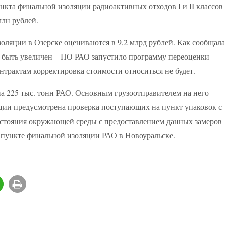
нкта финальной изоляции радиоактивных отходов I и II классов
лн рублей.
золяции в Озерске оцениваются в 9,2 млрд рублей. Как сообщала
 быть увеличен – НО РАО запустило программу переоценки
нтрактам корректировка стоимости относиться не будет.
а 225 тыс. тонн РАО. Основным грузоотправителем на него
ии предусмотрена проверка поступающих на пункт упаковок с
остояния окружающей среды с предоставлением данных замеров
 пункте финальной изоляции РАО в Новоуральске.