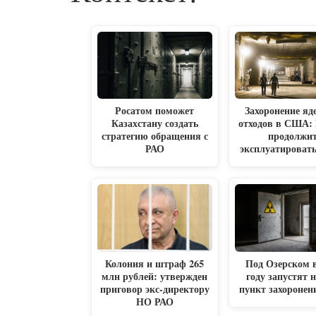
Росатом поможет
Захоронение яд
Казахстану создать
отходов в США: 
стратегию обращения с
продолжи
РАО
эксплуатироват
Колония и штраф 265
Под Озерском в
млн рублей: утвержден
году запустят 
приговор экс-директору
пункт захоронен
НО РАО