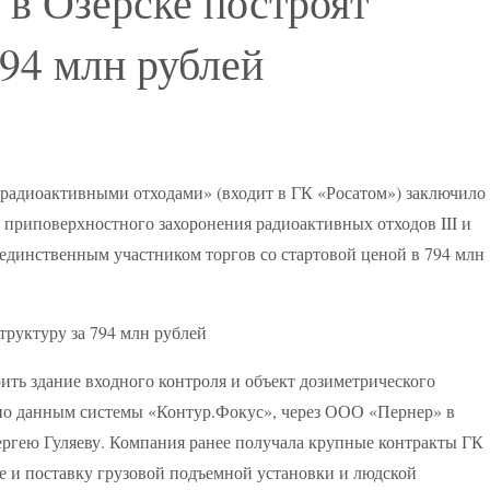
в Озерске построят
794 млн рублей
адиоактивными отходами» (входит в ГК «Росатом») заключило
 приповерхностного захоронения радиоактивных отходов III и
единственным участником торгов со стартовой ценой в 794 млн
ить здание входного контроля и объект дозиметрического
 по данным системы «Контур.Фокус», через ООО «Пернер» в
ргею Гуляеву. Компания ранее получала крупные контракты ГК
ие и поставку грузовой подъемной установки и людской