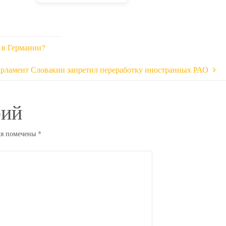
 в Германии?
рламент Словакии запретил переработку иностранных РАО
рий
ля помечены
*