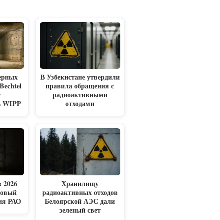
ерных
В Узбекистане утвердили
Bechtel
правила обращения с
т
радиоактивными
ь WIPP
отходами
 2026
Хранилищу
новый
радиоактивных отходов
ия РАО
Белоярской АЭС дали
зеленый свет